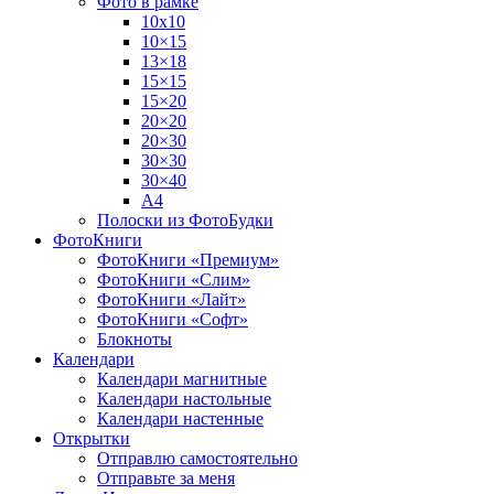
Фото в рамке
10х10
10×15
13×18
15×15
15×20
20×20
20×30
30×30
30×40
A4
Полоски из ФотоБудки
ФотоКниги
ФотоКниги «Премиум»
ФотоКниги «Слим»
ФотоКниги «Лайт»
ФотоКниги «Софт»
Блокноты
Календари
Календари магнитные
Календари настольные
Календари настенные
Открытки
Отправлю самостоятельно
Отправьте за меня