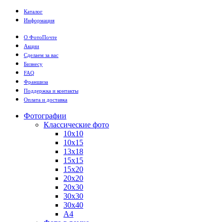
Каталог
Информация
О ФотоПочте
Акции
Сделаем за вас
Бизнесу
FAQ
Франшиза
Поддержка и контакты
Оплата и доставка
Фотографии
Классические фото
10х10
10х15
13х18
15х15
15х20
20х20
20х30
30х30
30х40
А4