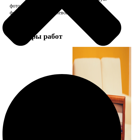
фото 20х30 в деревянной рамке
990
фото 20х30 в алюминиевой рамке
2490
Примеры работ