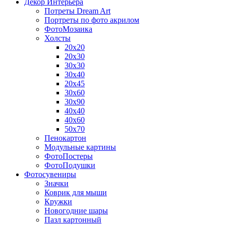
Декор Интерьера
Потреты Dream Art
Портреты по фото акрилом
ФотоМозаика
Холсты
20х20
20х30
30х30
30х40
20х45
30х60
30х90
40х40
40х60
50х70
Пенокартон
Модульные картины
ФотоПостеры
ФотоПодушки
Фотоcувениры
Значки
Коврик для мыши
Кружки
Новогодние шары
Пазл картонный