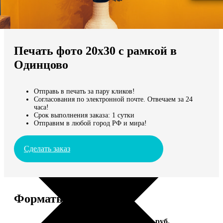
Не нашли Ваш город?
Мы доставляем по всему миру
Печать фото 20х30 с рамкой в
Продолжить без города
Одинцово
Отправь в печать за пару кликов!
Согласования по электронной почте. Отвечаем за 24
часа!
Срок выполнения заказа: 1 сутки
Отправим в любой город РФ и мира!
Сделать заказ
Форматы и цены
Услуга
Цена, руб.