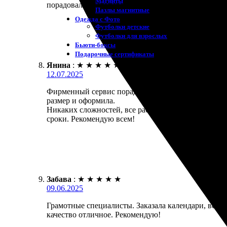
Магниты
порадовала цветопередача!
Пазлы магнитные
Одежда с Фото
Футболки детские
Футболки для взрослых
Бьюти-боксы
Подарочные сертификаты
Янина
:
★
★
★
★
★
12.07.2025
Фирменный сервис порадовал! Очень комфортно офо
размер и оформила.
Никаких сложностей, все работает быстро и без за
сроки. Рекомендую всем!
Забава
:
★
★
★
★
★
09.06.2025
Грамотные специалисты. Заказала календари, все сд
качество отличное. Рекомендую!