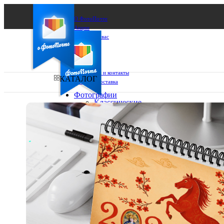
О ФотоПочте
Акции
Сделаем за вас
Бизнесу
FAQ
Франшиза
Поддержка и контакты
КАТАЛОГ
Оплата и доставка
Фотографии
Классические
фото
Ваш город:
10х10
10х15
Ваш регион доставки
13х18
15х15
Выберите из списка:
15х20
20х20
20х30
30х30
30х40
А4
Фото
в