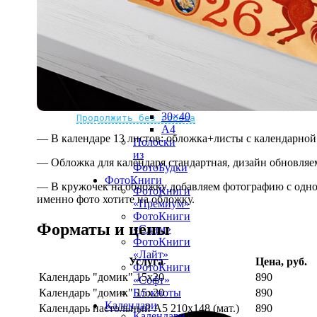
рамке
10х10
10×15
13×18
15×15
15×20
20×20
20×30
Не нашли Ваш город?
Мы доставляем по всему миру
30×30
30×40
Продолжить без города
A4
— В календаре 13 листов: обложка+листы с календарной 
Полоски
из
— Обложка для календаря стандартная, дизайн обновляе
ФотоБудки
ФотоКниги
— В кружочек на обложку добавляем фотографию с одной
ФотоКниги
именно фото хотите на обложку.
«Премиум»
ФотоКниги
Форматы и цены
«Слим»
ФотоКниги
«Лайт»
Услуга
Цена, руб.
ФотоКниги
Календарь "домик" 15х20
890
«Софт»
Календарь "домик" 15х20
890
Блокноты
Календари
Календарь настольный А5 210х148 (мат.)
890
Календари