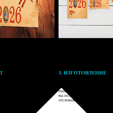
ЕТ
3. ИЗГОТОВЛЕНИЕ
подготовки заказа к печати
Оплатите заказ банковской кар
алисты могут связаться с Вами
оплаты получите подтверждение
му телефону или email для
описанием заказа. Когда отпра
я деталей.
вы получите письмо с трек-но
отслеживания.