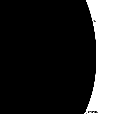
быстрое оформление заказа. Качество печати отличное,
Рекомендую всем друзьям!
гладко, без проблем. Качество на высшем уровне, очень