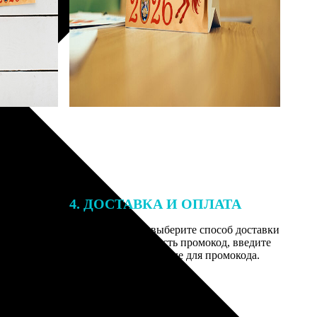
4. ДОСТАВКА И ОПЛАТА
той. После
Введите адрес и выберите способ доставки
 на email с
заказа. Если у вас есть промокод, введите
вим заказ
его в специальное поле для промокода.
мером для