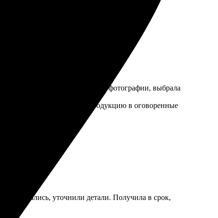
чала выбрала шаблон, загрузила фотографии, выбрала
т отчетливо. Получила свою продукцию в оговоренные
стро связались, уточнили детали. Получила в срок,