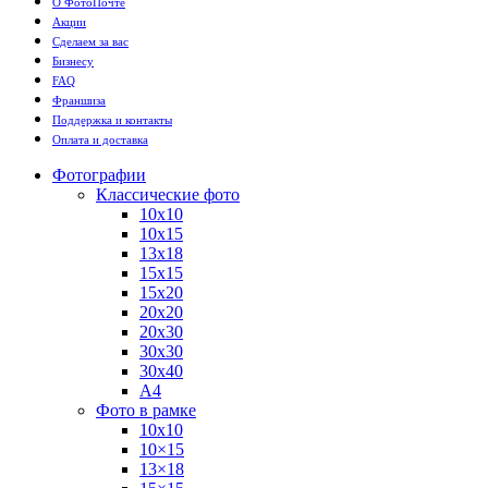
О ФотоПочте
Акции
Сделаем за вас
Бизнесу
FAQ
Франшиза
Поддержка и контакты
Оплата и доставка
Фотографии
Классические фото
10х10
10х15
13х18
15х15
15х20
20х20
20х30
30х30
30х40
А4
Фото в рамке
10х10
10×15
13×18