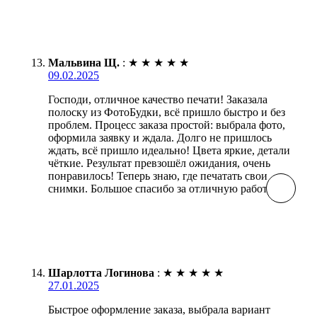
Мальвина Щ.
:
★
★
★
★
★
09.02.2025
Господи, отличное качество печати! Заказала
полоску из ФотоБудки, всё пришло быстро и без
проблем. Процесс заказа простой: выбрала фото,
оформила заявку и ждала. Долго не пришлось
ждать, всё пришло идеально! Цвета яркие, детали
чёткие. Результат превзошёл ожидания, очень
понравилось! Теперь знаю, где печатать свои
снимки. Большое спасибо за отличную работу!
Шарлотта Логинова
:
★
★
★
★
★
27.01.2025
Быстрое оформление заказа, выбрала вариант