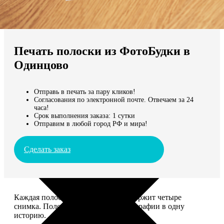
Не нашли Ваш город?
Мы доставляем по всему миру
Печать полоски из ФотоБудки в
Продолжить без города
Одинцово
Отправь в печать за пару кликов!
Согласования по электронной почте. Отвечаем за 24
часа!
Срок выполнения заказа: 1 сутки
Отправим в любой город РФ и мира!
Сделать заказ
Каждая полоска размером 5*20 содержит четыре
снимка. Полоски объединяют фотографии в одну
историю.