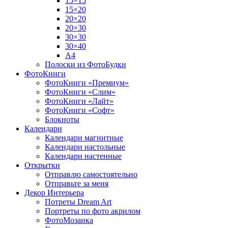
15×15
15×20
20×20
20×30
30×30
30×40
A4
Полоски из ФотоБудки
ФотоКниги
ФотоКниги «Премиум»
ФотоКниги «Слим»
ФотоКниги «Лайт»
ФотоКниги «Софт»
Блокноты
Календари
Календари магнитные
Календари настольные
Календари настенные
Открытки
Отправлю самостоятельно
Отправьте за меня
Декор Интерьера
Потреты Dream Art
Портреты по фото акрилом
ФотоМозаика