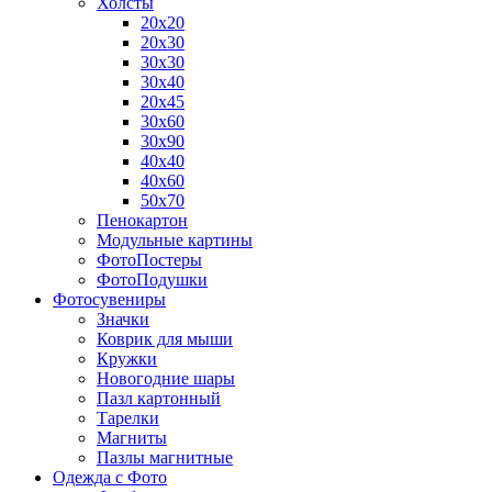
Холсты
20х20
20х30
30х30
30х40
20х45
30х60
30х90
40х40
40х60
50х70
Пенокартон
Модульные картины
ФотоПостеры
ФотоПодушки
Фотоcувениры
Значки
Коврик для мыши
Кружки
Новогодние шары
Пазл картонный
Тарелки
Магниты
Пазлы магнитные
Одежда с Фото