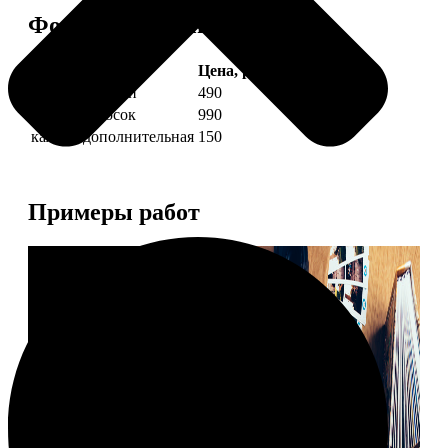
Форматы и цены
Услуга
Цена, руб.
4 фото полоски
490
8 фото полосок
990
каждая дополнительная
150
Примеры работ