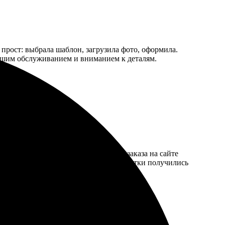
 прост: выбрала шаблон, загрузила фото, оформила.
рошим обслуживанием и вниманием к деталям.
з лишних заморочек. Простая форма заказа на сайте
. Результат превзошел ожидания! Открытки получились