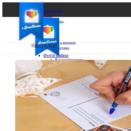
О ФотоПочте
Акции
Сделаем за вас
Бизнесу
FAQ
Франшиза
Поддержка и контакты
КАТАЛОГ
Оплата и доставка
Фотографии
Классические
фото
Ваш город:
10х10
10х15
Ваш регион доставки
13х18
15х15
Выберите из списка:
15х20
20х20
20х30
30х30
30х40
А4
Фото
в