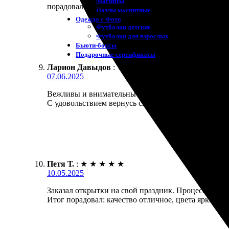
Магниты
порадовало. Рекомендую всем!
Пазлы магнитные
Одежда с Фото
Футболки детские
Футболки для взрослых
Бьюти-боксы
Подарочные сертификаты
Ларион Давыдов
:
★
★
★
★
★
07.06.2025
Вежливы и внимательны к деталям. Заказал открыт
С удовольствием вернусь снова!
Петя Т.
:
★
★
★
★
★
10.05.2025
Заказал открытки на свой праздник. Процесс оказа
Итог порадовал: качество отличное, цвета яркие. Д