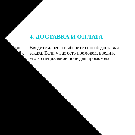
4. ДОСТАВКА И ОПЛАТА
той. После
Введите адрес и выберите способ доставки
 на email с
заказа. Если у вас есть промокод, введите
вим заказ
его в специальное поле для промокода.
мером для