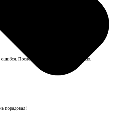
мучиться. В итоге висит ровно.
 ошибся. После стирки не села, сидит хорошо.
нь порадовал!