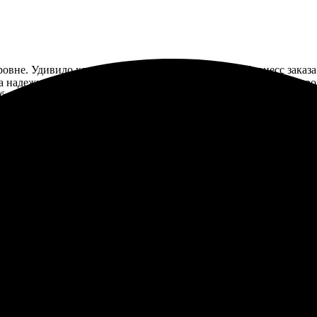
овне. Удивило качество печати и яркость цветов. Процесс заказа
ка надежная, ничего не повредилось. Была приятно удивлена хо
 быстрое исполнение. Профессионалы своего дела!
а осуществить свою идею с открытками. Все быстро, удобно и бе
Менеджер оперативно ответила на все вопросы, что понравилось
ю!