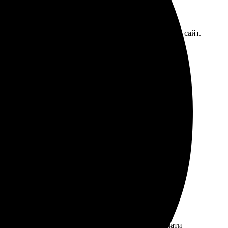
м. Выбрала желаемые изображения, загрузила их на сайт.
 еще!
оянии. Качество печати впечатлило, яркие цвета,
тат на высоте. Доставили вовремя, качество печати