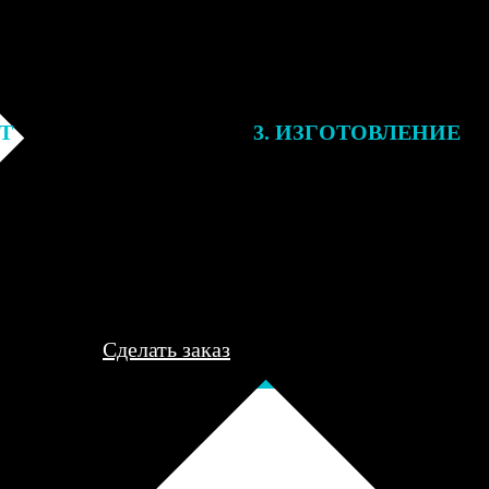
ЕТ
3. ИЗГОТОВЛЕНИЕ
подготовки заказа к печати
Оплатите заказ банковской кар
алисты могут связаться с Вами
оплаты получите подтверждение
му телефону или email для
описанием заказа. Когда отпра
я деталей.
вы получите письмо с трек-но
отслеживания.
Сделать заказ