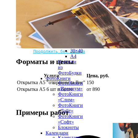
рамке
10х10
10×15
13×18
15×15
15×20
20×20
20×30
Не нашли Ваш город?
Мы доставляем по всему миру
30×30
30×40
Продолжить без города
A4
Форматы и цены
Полоски
из
ФотоБудки
Услуга
Цена, руб.
ФотоКниги
Открытка А5 "отправим за Вас"
150
ФотоКниги
«Премиум»
Открытка А5 6 шт и более
от 890
ФотоКниги
«Слим»
ФотоКниги
«Лайт»
Примеры работ
ФотоКниги
«Софт»
Блокноты
Календари
Календари