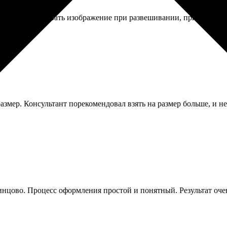
о было состыковать изображение при развешивании, пришлось по
азмер. Консультант порекомендовал взять на размер больше, и не
инцово. Процесс оформления простой и понятный. Результат оче