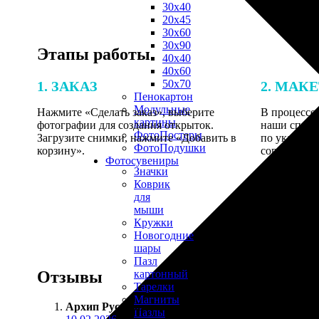
30х40
20х45
30х60
30х90
Этапы работы
40х40
40х60
50х70
1. ЗАКАЗ
2. МАК
Пенокартон
Модульные
Нажмите «Сделать заказ», выберите
В процессе 
картины
фотографии для создания открыток.
наши специ
ФотоПостеры
Загрузите снимки, нажмите «Добавить в
по указанно
ФотоПодушки
корзину».
согласовани
Фотоcувениры
Значки
Коврик
для
мыши
Кружки
Новогодние
шары
Пазл
Отзывы
картонный
Тарелки
Магниты
Архип Русаков
:
Пазлы