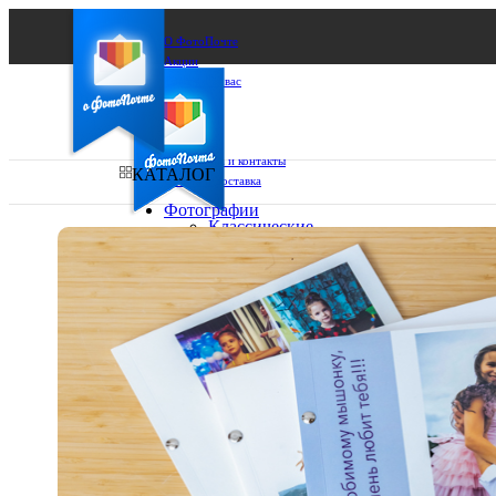
О ФотоПочте
Акции
Сделаем за вас
Бизнесу
FAQ
Франшиза
Поддержка и контакты
КАТАЛОГ
Оплата и доставка
Фотографии
Классические
фото
Ваш город:
10х10
10х15
Ваш регион доставки
13х18
15х15
Выберите из списка:
15х20
20х20
20х30
30х30
30х40
А4
Фото
в