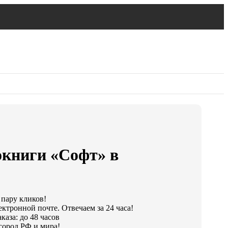
окниги «Софт» в
 пару кликов!
ктронной почте. Отвечаем за 24 часа!
каза: до 48 часов
город РФ и мира!