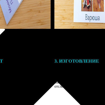
ЕТ
3. ИЗГОТОВЛЕНИЕ
тоимость ФотоКниги зависит
Оплатите заказ банковской кар
ва страниц. В процессе
оплаты получите подтверждение
заказа к печати наши
описанием заказа. Когда отпра
 могут связаться с Вами по
вы получите письмо с трек-но
телефону или email для
отслеживания.
я деталей.