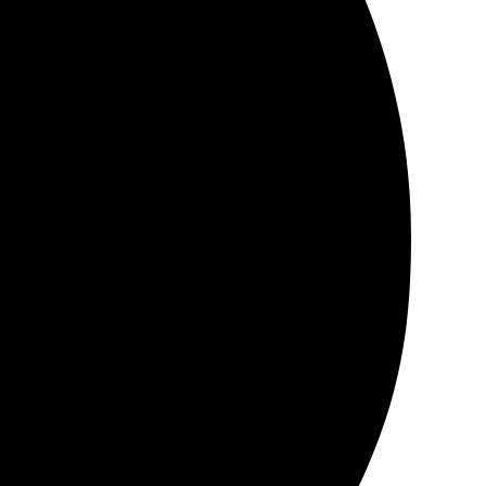
ок, качество на высшем уровне. Радует разнообразие
тво работ. Быстрая доставка, цена радует. Отличное