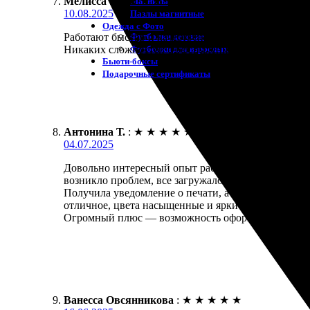
Мелисса
:
★
★
★
★
★
Магниты
10.08.2025
Пазлы магнитные
Одежда с Фото
Футболки детские
Работают быстро и качественно. Заказала фотокнигу
Футболки для взрослых
Никаких сложностей с оформлением, все понятно и 
Бьюти-боксы
Подарочные сертификаты
Антонина Т.
:
★
★
★
★
★
04.07.2025
Довольно интересный опыт работы с этой компание
возникло проблем, все загружалось быстро.
Получила уведомление о печати, а через неделю мо
отличное, цвета насыщенные и яркие, а сама книга
Огромный плюс — возможность оформления и качес
Ванесса Овсянникова
:
★
★
★
★
★