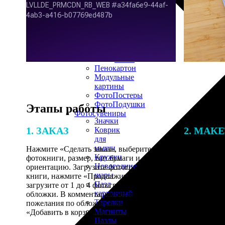
30х40
20х45
30х60
30х90
40х40
40х60
50х70
Пенокартон
Модульные
картины
ФотоПостеры
ФотоПодушки
Этапы работы
Фотоcувениры
Значки
1. ЗАКАЗ
2. МАК
Коврик
для
мыши
Нажмите «Сделать заказ», выберите тип
Итоговая с
Кружки
фотокниги, размер, тип бумаги и
от количест
Новогодние
ориентацию. Загрузите фотографии для
подготовки 
шары
книги, нажмите «Продолжить» и
специалисты
Пазл
загрузите от 1 до 4 фотографий для
указанному 
картонный
обложки. В комментарии оставьте свои
согласовани
Тарелки
пожелания по обложке, нажмите
Магниты
«Добавить в корзину».
Пазлы