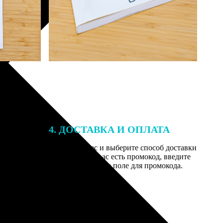
4. ДОСТАВКА И ОПЛАТА
той. После
Введите адрес и выберите способ доставки
 на email с
заказа. Если у вас есть промокод, введите
вим заказ
его в специальное поле для промокода.
мером для