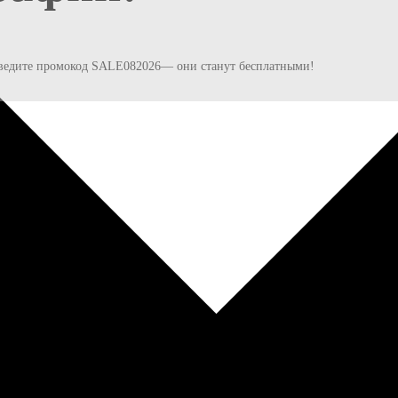
и введите промокод SALE082026— они станут бесплатными!