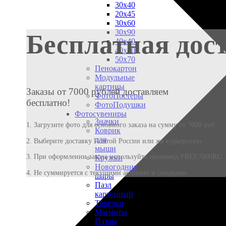
30х40
20х45
30х60
30х90
Бесплатная дос
40х40
40х60
50х70
Пенокартон
Модульные
картины
Заказы от 7000 рублей доставляем
ФотоПостеры
бесплатно!
ФотоПодушки
Фотоcувениры
Значки
1. Загрузите фото для основного заказа на сумму от 7000 руб
Коврик
для
2. Выберите доставку Почтой России или же курьерскую
мыши
3. При оформлении заказа используйте промокод FREE7000RU
Кружки
Новогодние
4. Не суммируется с текущими акциями и скидками
шары
Пазл
картонный
Тарелки
Магниты
Пазлы