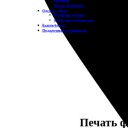
Магниты
Пазлы магнитные
Одежда с Фото
Футболки детские
Футболки для взрослых
Бьюти-боксы
Подарочные сертификаты
Печать ф