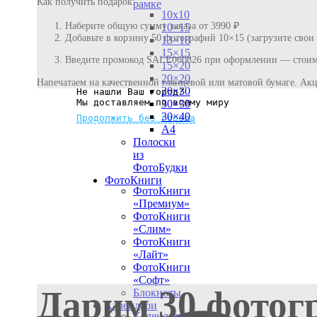
Как получить подарок:
рамке
10х10
Наберите общую сумму заказа от 3990 ₽
10×15
Добавьте в корзину 50 фотографий 10×15 (загрузите свои
13×18
15×15
Введите промокод SALE060826 при оформлении — стоимо
15×20
20×20
Напечатаем на качественной глянцевой или матовой бумаге. Акц
20×30
Не нашли Ваш город?
Мы доставляем по всему миру
30×30
30×40
Продолжить без города
A4
Полоски
из
ФотоБудки
ФотоКниги
ФотоКниги
«Премиум»
ФотоКниги
«Слим»
ФотоКниги
«Лайт»
ФотоКниги
«Софт»
Дарим 30 фотог
Блокноты
Календари
Календари