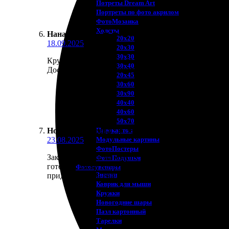
Потреты Dream Art
Портреты по фото акрилом
ФотоМозаика
Холсты
Нана Панина
:
★
★
★
★
★
20х20
18.09.2025
20х30
30х30
Крутой сервис! Заказала фото на холсте, и результ
30х40
Доставка быстрая, ничего не повредилось. Рекомен
20х45
30х60
30х90
40х40
40х60
50х70
Пенокартон
Нона Пантелеева
:
★
★
★
★
★
Модульные картины
23.08.2025
ФотоПостеры
Заказала печать на холсте, осталась очень довольн
ФотоПодушки
готовый заказ. Качество отличное, цвета яркие, в
Фотоcувениры
Значки
придумала, что ещё хочу напечатать. Рекомендую в
Коврик для мыши
Кружки
Новогодние шары
Пазл картонный
Тарелки