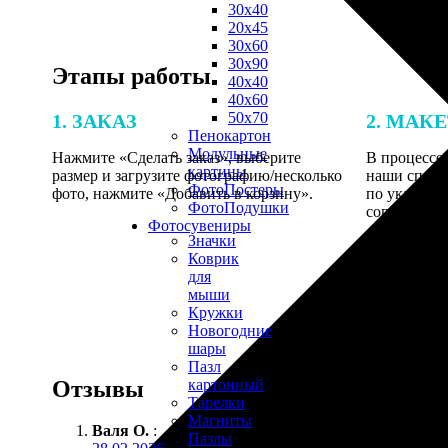
30х40
20х45
30х60
30х90
Этапы работы
40х40
40х60
50х70
1. ЗАКАЗ
2. МАК
Пенокартон
Модульные
Нажмите «Сделать заказ», выберите
В процессе 
картины
размер и загрузите фотографию/несколько
наши специ
ФотоПостеры
фото, нажмите «Добавить в корзину».
по указанно
ФотоПодушки
согласовани
Фотоcувениры
Значки
Коврик
для
мыши
Кружки
Новогодние
шары
Пазл
Отзывы
картонный
Тарелки
Магниты
Валя О.
:
Пазлы