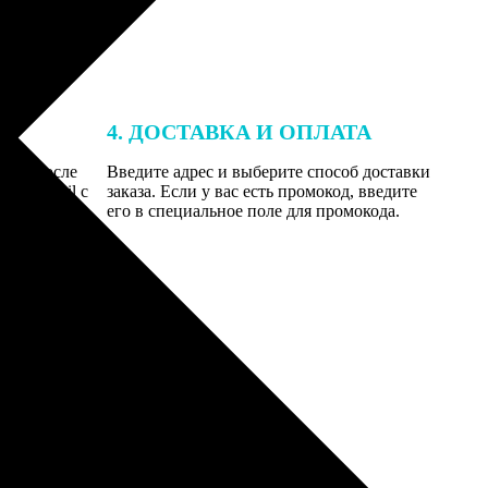
4. ДОСТАВКА И ОПЛАТА
той. После
Введите адрес и выберите способ доставки
 на email с
заказа. Если у вас есть промокод, введите
вим заказ
его в специальное поле для промокода.
мером для