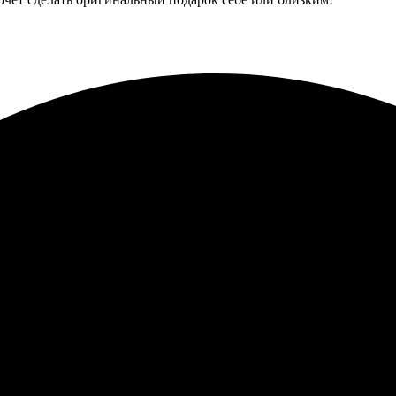
холсте. Заказ был оформлен легко, процесс понятный. Вся инфор
Доставка в срок, всё аккуратно упаковано. Рекомендую!
сь полностью удовлетворена. Заказ делала через сайт – все очен
бработали заказ быстро, в срок, как и обещали. Холст получилс
оставку прямо на дом. Рекомендую всем, кто хочет сделать ориги