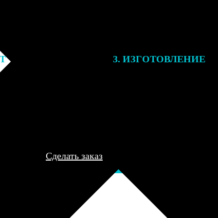
ЕТ
3. ИЗГОТОВЛЕНИЕ
подготовки заказа к печати
Оплатите заказ банковской кар
алисты могут связаться с Вами
оплаты получите подтверждение
му телефону или email для
описанием заказа. Когда отпра
я деталей.
вы получите письмо с трек-но
отслеживания.
Сделать заказ