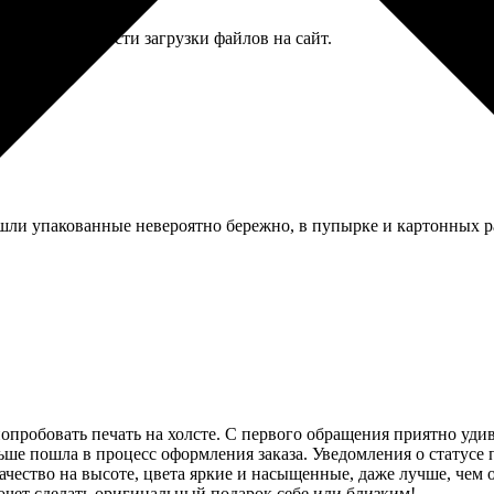
стности, в скорости загрузки файлов на сайт.
шли упакованные невероятно бережно, в пупырке и картонных р
попробовать печать на холсте. С первого обращения приятно уди
ьше пошла в процесс оформления заказа. Уведомления о статусе 
Качество на высоте, цвета яркие и насыщенные, даже лучше, чем 
хочет сделать оригинальный подарок себе или близким!