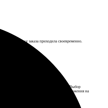
мация о статусе заказа приходила своевременно.
ь просто и удобно, буквально пара кликов. Выбор
я отличным – яркие цвета и четкость изображения на
нальный подарок или украсить интерьер.