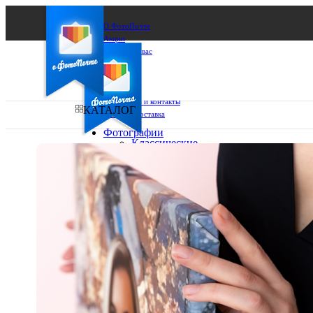
О ФотоПочте
Акции
Сделаем за вас
Бизнесу
FAQ
Франшиза
Поддержка и контакты
КАТАЛОГ
Оплата и доставка
Фотографии
Классические
фото
Ваш город:
10х10
10х15
Ваш регион доставки
13х18
15х15
Выберите из списка:
15х20
20х20
20х30
30х30
30х40
А4
Фото
в