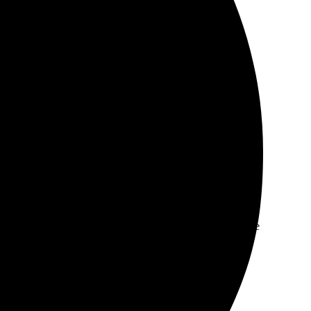
 Процесс оформления прост, всё интуитивно понятно.
порадовал. Оплатила онлайн, через пару дней забрала
ли с выбором. Обязательно буду обращаться снова, уже