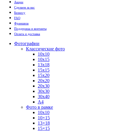
Акции
Сделаем за вас
Бизнесу
FAQ
Франшиза
Поддержка и контакты
Оплата и доставка
Фотографии
Классические фото
10х10
10х15
13х18
15х15
15х20
20х20
20х30
30х30
30х40
А4
Фото в рамке
10х10
10×15
13×18
15×15