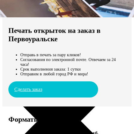
Не нашли Ваш город?
Мы доставляем по всему миру
Печать открыток на заказ в
Продолжить без города
Первоуральске
Отправь в печать за пару кликов!
Согласования по электронной почте. Отвечаем за 24
часа!
Срок выполнения заказа: 1 сутки
Отправим в любой город РФ и мира!
Сделать заказ
Форматы и цены
Услуга
Цена, руб.