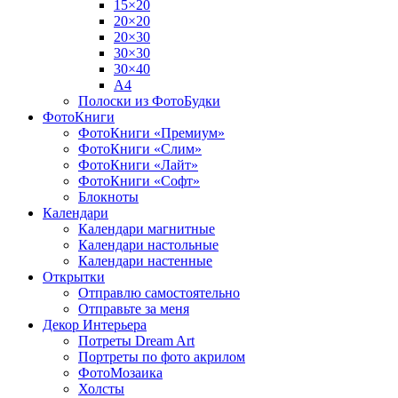
15×20
20×20
20×30
30×30
30×40
A4
Полоски из ФотоБудки
ФотоКниги
ФотоКниги «Премиум»
ФотоКниги «Слим»
ФотоКниги «Лайт»
ФотоКниги «Софт»
Блокноты
Календари
Календари магнитные
Календари настольные
Календари настенные
Открытки
Отправлю самостоятельно
Отправьте за меня
Декор Интерьера
Потреты Dream Art
Портреты по фото акрилом
ФотоМозаика
Холсты