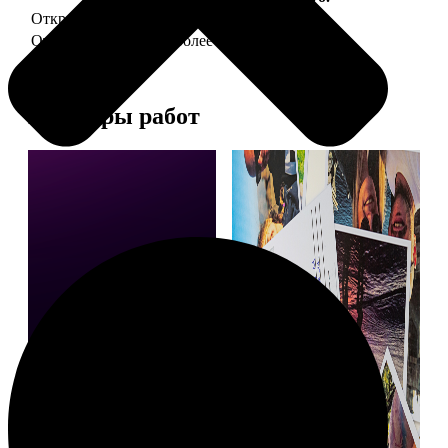
Открытка А5 "отправим за Вас"
150
Открытка А5 6 шт и более
от 890
Примеры работ