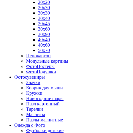
20х20
20х30
30х30
30х40
20х45
30х60
30х90
40х40
40х60
50х70
Пенокартон
Модульные картины
ФотоПостеры
ФотоПодушки
Фотоcувениры
Значки
Коврик для мыши
Кружки
Новогодние шары
Пазл картонный
Тарелки
Магниты
Пазлы магнитные
Одежда с Фото
Футболки детские