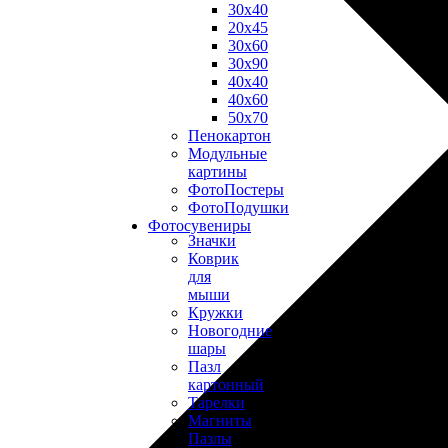
30х40
20х45
30х60
30х90
40х40
40х60
50х70
Пенокартон
Модульные
картины
ФотоПостеры
ФотоПодушки
Фотоcувениры
Значки
Коврик
для
мыши
Кружки
Новогодние
шары
Пазл
картонный
Тарелки
Магниты
Пазлы