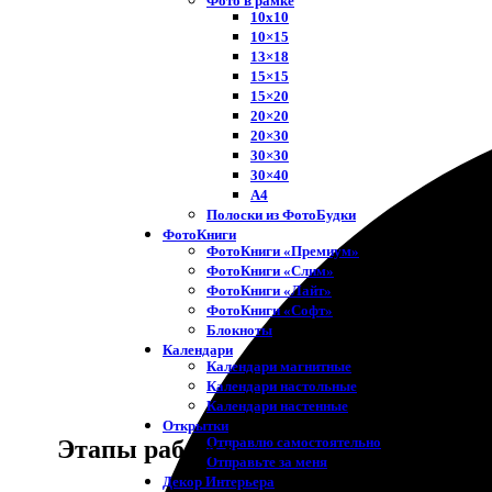
Фото в рамке
10х10
10×15
13×18
15×15
15×20
20×20
20×30
30×30
30×40
A4
Полоски из ФотоБудки
ФотоКниги
ФотоКниги «Премиум»
ФотоКниги «Слим»
ФотоКниги «Лайт»
ФотоКниги «Софт»
Блокноты
Календари
Календари магнитные
Календари настольные
Календари настенные
Открытки
Отправлю самостоятельно
Этапы работы
Отправьте за меня
Декор Интерьера