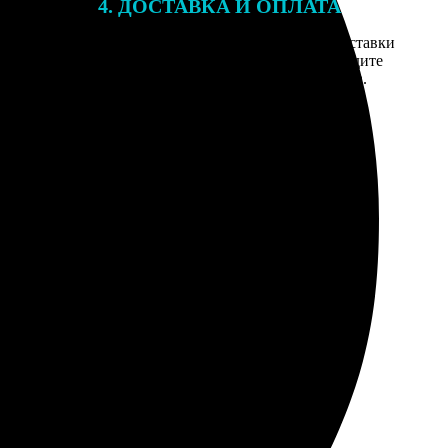
4. ДОСТАВКА И ОПЛАТА
той. После
Введите адрес и выберите способ доставки
 на email с
заказа. Если у вас есть промокод, введите
вим заказ
его в специальное поле для промокода.
мером для
ально. На стену в офисе повесил, коллеги одобрили.