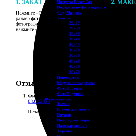
1. ЗАКАЗ
2. МАК
Потреты Dream Art
Портреты по фото акрилом
Нажмите «Сделать заказ», выберите
В процессе 
ФотоМозаика
размер фотографии и тип рамки. Загрузите
наши специ
Холсты
20х20
фотографии в онлайн-конструктор,
по указанно
20х30
нажмите «Добавить в корзину».
согласовани
30х30
30х40
20х45
30х60
30х90
40х40
40х60
50х70
Пенокартон
Отзывы
Модульные картины
ФотоПостеры
ФотоПодушки
Филипп В.
:
Фотоcувениры
08.02.2026
Значки
Коврик для мыши
Печатал фотографии для рабочего стола, в рамках.
Кружки
Новогодние шары
Пазл картонный
Тарелки