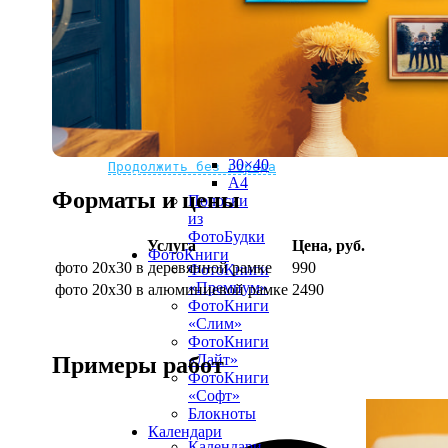
рамке
10х10
10×15
13×18
15×15
15×20
20×20
20×30
Не нашли Ваш город?
Мы доставляем по всему миру
30×30
30×40
Продолжить без города
A4
Форматы и цены
Полоски
из
ФотоБудки
Услуга
Цена, руб.
ФотоКниги
фото 20х30 в деревянной рамке
990
ФотоКниги
«Премиум»
фото 20х30 в алюминиевой рамке
2490
ФотоКниги
«Слим»
ФотоКниги
«Лайт»
Примеры работ
ФотоКниги
«Софт»
Блокноты
Календари
Календари