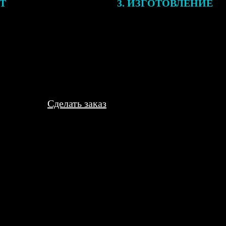
ЕТ
3. ИЗГОТОВЛЕНИЕ
подготовки заказа к печати
Оплатите заказ банковской кар
алисты могут связаться с Вами
оплаты получите подтверждение
му телефону или email для
описанием заказа. Когда отпра
я деталей.
вы получите письмо с трек-но
отслеживания.
Сделать заказ
 Рамки простенькие, пластиковые, но за свои деньги вполне норм