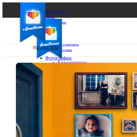
О ФотоПочте
Акции
Сделаем за вас
Бизнесу
FAQ
Франшиза
Поддержка и контакты
КАТАЛОГ
Оплата и доставка
Фотографии
Классические
фото
Ваш город:
10х10
10х15
Ваш регион доставки
13х18
15х15
Выберите из списка:
15х20
20х20
20х30
30х30
30х40
А4
Фото
в