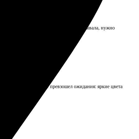
трые, чуть не порезалась, когда распаковывала, нужно
 дней забрал. Результат превзошел ожидания: яркие цвета