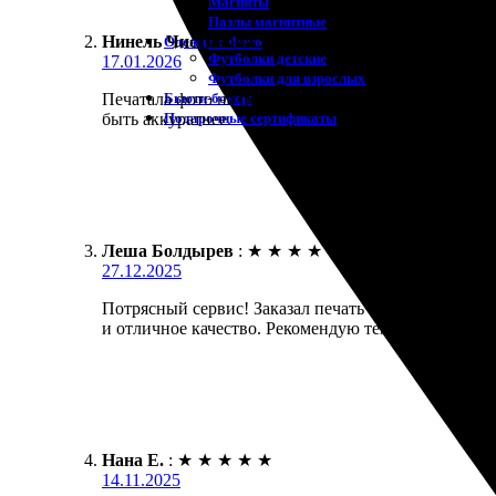
Магниты
Пазлы магнитные
Нинель Чистякова
:
Одежда с Фото
Футболки детские
17.01.2026
Футболки для взрослых
Бьюти-боксы
Печатала фото на пенокартоне, хотела что-то легко
Подарочные сертификаты
быть аккуратнее.
Леша Болдырев
:
★
★
★
★
★
27.12.2025
Потрясный сервис! Заказал печать фото 20х30 с рам
и отличное качество. Рекомендую тем, кто ценит х
Нана Е.
:
★
★
★
★
★
14.11.2025