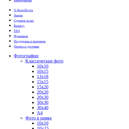
Информация
О ФотоПочте
Акции
Сделаем за вас
Бизнесу
FAQ
Франшиза
Поддержка и контакты
Оплата и доставка
Фотографии
Классические фото
10х10
10х15
13х18
15х15
15х20
20х20
20х30
30х30
30х40
А4
Фото в рамке
10х10
10×15