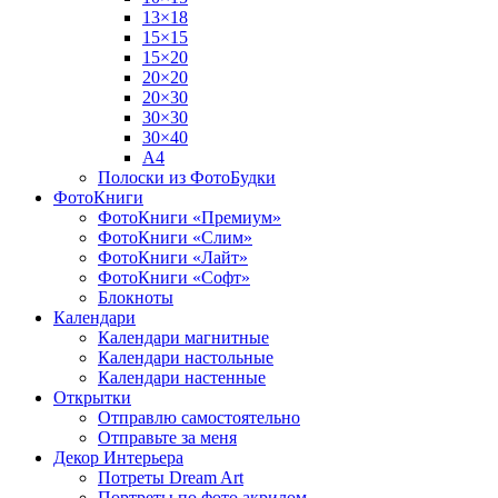
13×18
15×15
15×20
20×20
20×30
30×30
30×40
A4
Полоски из ФотоБудки
ФотоКниги
ФотоКниги «Премиум»
ФотоКниги «Слим»
ФотоКниги «Лайт»
ФотоКниги «Софт»
Блокноты
Календари
Календари магнитные
Календари настольные
Календари настенные
Открытки
Отправлю самостоятельно
Отправьте за меня
Декор Интерьера
Потреты Dream Art
Портреты по фото акрилом