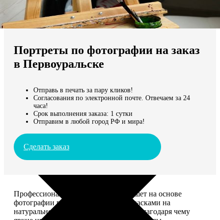
Не нашли Ваш город?
Мы доставляем по всему миру
Портреты по фотографии на заказ
Продолжить без города
в Первоуральске
Отправь в печать за пару кликов!
Согласования по электронной почте. Отвечаем за 24
часа!
Срок выполнения заказа: 1 сутки
Отправим в любой город РФ и мира!
Сделать заказ
Профессиональный художник напишет на основе
фотографии портрет акриловыми красками на
натуральном холсте. Покроет лаком, благодаря чему