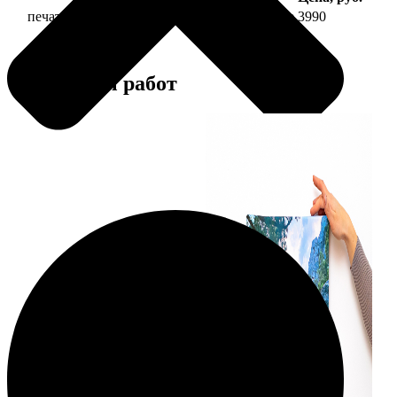
печать фото на холсте 40х40 на подрамнике
3990
Примеры работ