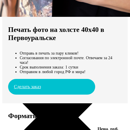
Не нашли Ваш город?
Мы доставляем по всему миру
Печать фото на холсте 40х40 в
Продолжить без города
Первоуральске
Отправь в печать за пару кликов!
Согласования по электронной почте. Отвечаем за 24
часа!
Срок выполнения заказа: 1 сутки
Отправим в любой город РФ и мира!
Сделать заказ
Форматы и цены
Услуга
Цена, руб.