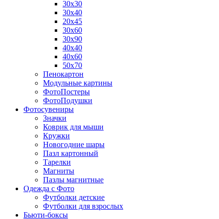
30х30
30х40
20х45
30х60
30х90
40х40
40х60
50х70
Пенокартон
Модульные картины
ФотоПостеры
ФотоПодушки
Фотоcувениры
Значки
Коврик для мыши
Кружки
Новогодние шары
Пазл картонный
Тарелки
Магниты
Пазлы магнитные
Одежда с Фото
Футболки детские
Футболки для взрослых
Бьюти-боксы