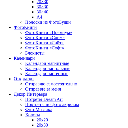
20×30
30×30
30×40
A4
Полоски из ФотоБудки
ФотоКниги
ФотоКниги «Премиум»
ФотоКниги «Слим»
ФотоКниги «Лайт»
ФотоКниги «Софт»
Блокноты
Календари
Календари магнитные
Календари настольные
Календари настенные
Открытки
Отправлю самостоятельно
Отправьте за меня
Декор Интерьера
Потреты Dream Art
Портреты по фото акрилом
ФотоМозаика
Холсты
20х20
20х30