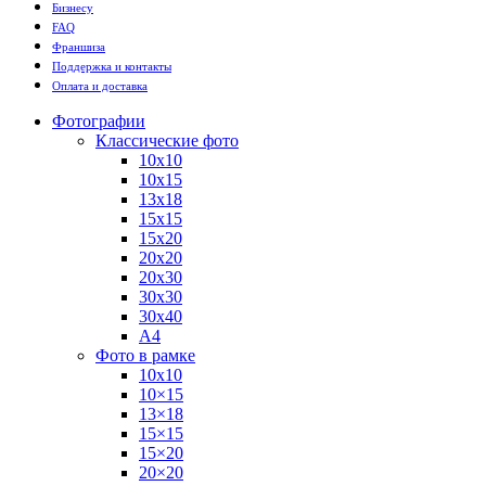
Бизнесу
FAQ
Франшиза
Поддержка и контакты
Оплата и доставка
Фотографии
Классические фото
10х10
10х15
13х18
15х15
15х20
20х20
20х30
30х30
30х40
А4
Фото в рамке
10х10
10×15
13×18
15×15
15×20
20×20