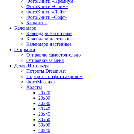
ФотоКниги «Премиум»
ФотоКниги «Слим»
ФотоКниги «Лайт»
ФотоКниги «Софт»
Блокноты
Календари
Календари магнитные
Календари настольные
Календари настенные
Открытки
Отправлю самостоятельно
Отправьте за меня
Декор Интерьера
Потреты Dream Art
Портреты по фото акрилом
ФотоМозаика
Холсты
20х20
20х30
30х30
30х40
20х45
30х60
30х90
40х40