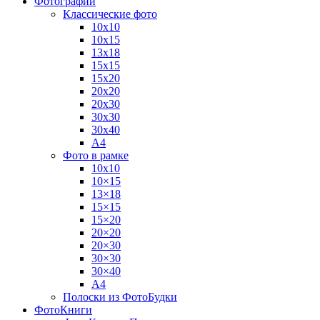
Фотографии
Классические фото
10х10
10х15
13х18
15х15
15х20
20х20
20х30
30х30
30х40
А4
Фото в рамке
10х10
10×15
13×18
15×15
15×20
20×20
20×30
30×30
30×40
A4
Полоски из ФотоБудки
ФотоКниги