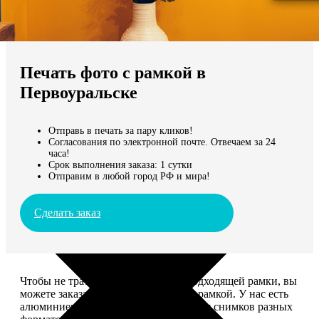
Не нашли Ваш город?
Мы доставляем по всему миру
Печать фото с рамкой в
Продолжить без города
Первоуральске
Отправь в печать за пару кликов!
Согласования по электронной почте. Отвечаем за 24
часа!
Срок выполнения заказа: 1 сутки
Отправим в любой город РФ и мира!
Сделать заказ
Чтобы не тратить время на поиск подходящей рамки, вы
можете заказать печать фото сразу с рамкой. У нас есть
алюминиевые и деревянные рамки для снимков разных