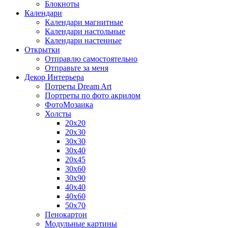
Блокноты
Календари
Календари магнитные
Календари настольные
Календари настенные
Открытки
Отправлю самостоятельно
Отправьте за меня
Декор Интерьера
Потреты Dream Art
Портреты по фото акрилом
ФотоМозаика
Холсты
20х20
20х30
30х30
30х40
20х45
30х60
30х90
40х40
40х60
50х70
Пенокартон
Модульные картины