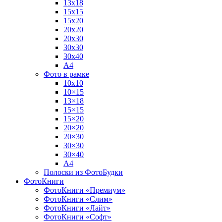
13х18
15х15
15х20
20х20
20х30
30х30
30х40
А4
Фото в рамке
10х10
10×15
13×18
15×15
15×20
20×20
20×30
30×30
30×40
A4
Полоски из ФотоБудки
ФотоКниги
ФотоКниги «Премиум»
ФотоКниги «Слим»
ФотоКниги «Лайт»
ФотоКниги «Софт»