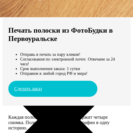
Не нашли Ваш город?
Мы доставляем по всему миру
Печать полоски из ФотоБудки в
Продолжить без города
Первоуральске
Отправь в печать за пару кликов!
Согласования по электронной почте. Отвечаем за 24
часа!
Срок выполнения заказа: 1 сутки
Отправим в любой город РФ и мира!
Сделать заказ
Каждая полоска размером 5*20 содержит четыре
снимка. Полоски объединяют фотографии в одну
историю.