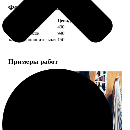
Форматы и цены
Услуга
Цена, руб.
4 фото полоски
490
8 фото полосок
990
каждая дополнительная
150
Примеры работ