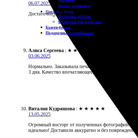
Магниты
06.07.2025
Пазлы магнитные
Одежда с Фото
Достаточно быстро оформленный заказ и высокая к
Футболки детские
Футболки для взрослых
Бьюти-боксы
Подарочные сертификаты
Алиса Сергеева
:
★
★
★
★
★
03.06.2025
Нормально. Заказывала печать фото 15х15. Все быс
3 дня. Качество впечатляющее, цвета яркие. Упаков
Виталия Кудряшова
:
★
★
★
★
★
13.05.2025
Огромный восторг от полученных фотографий! Легки
идеально! Доставили аккуратно и без повреждений