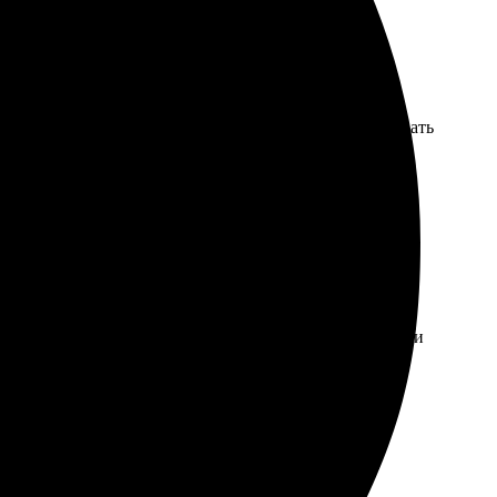
нтуитивно. Быстро перезвонили для подтверждения
шло в идеальном состоянии. Определенно буду заказывать
ия – фото пришло быстрее, чем ожидал. Качество печати