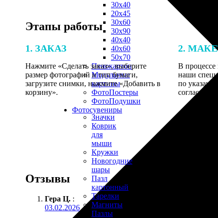
30х40
20х45
30х60
Этапы работы
30х90
40х40
1. ЗАКАЗ
2. МАК
40х60
50х70
Нажмите «Сделать заказ», выберите
В процессе 
Пенокартон
размер фотографий и тип бумаги,
наши специ
Модульные
загрузите снимки, нажмите «Добавить в
по указанно
картины
корзину».
согласовани
ФотоПостеры
ФотоПодушки
Фотоcувениры
Значки
Коврик
для
мыши
Кружки
Новогодние
шары
Отзывы
Пазл
картонный
Тарелки
Гера Ц.
:
Магниты
03.02.2026
Пазлы