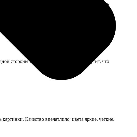
кидывать листики надо аккуратно, чтобы не порвать
дной стороны его фото, с другой — моё. Шутит, что
 картинки. Качество впечатлило, цвета яркие, четкие.