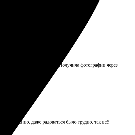
 приятно удивила.
ражения, загрузила - и всё. Получила фотографии через
качественно, даже радоваться было трудно, так всё
ую всем!