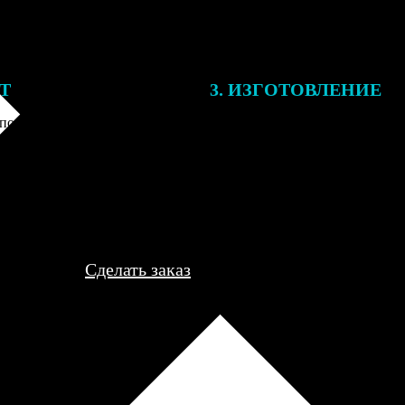
ЕТ
3. ИЗГОТОВЛЕНИЕ
подготовки заказа к печати
Оплатите заказ банковской кар
алисты могут связаться с Вами
оплаты получите подтверждение
му телефону или email для
описанием заказа. Когда отпра
я деталей.
вы получите письмо с трек-но
отслеживания.
Сделать заказ