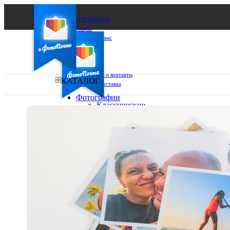
О ФотоПочте
Акции
Сделаем за вас
Бизнесу
FAQ
Франшиза
Поддержка и контакты
КАТАЛОГ
Оплата и доставка
Фотографии
Классические
фото
Ваш город:
10х10
10х15
Ваш регион доставки
13х18
15х15
Выберите из списка:
15х20
20х20
20х30
30х30
30х40
А4
Фото
в