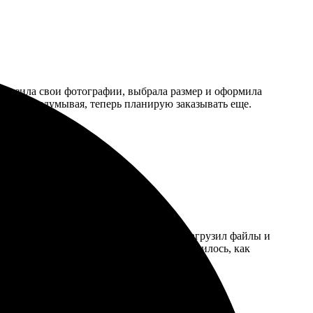
загрузила свои фотографии, выбрала размер и оформила
те. Не раздумывая, теперь планирую заказывать еще.
есс оказался простым: зашел на сайт, загрузил файлы и
ый срок, качество впечатлило. Все получилось, как