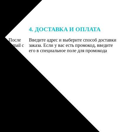
4. ДОСТАВКА И ОПЛАТА
той. После
Введите адрес и выберите способ доставки
 на email с
заказа. Если у вас есть промокод, введите
вим заказ
его в специальное поле для промокода
мером для