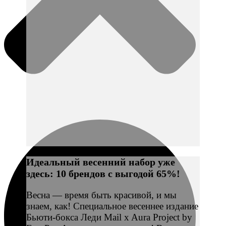
Идеальный весенний набор уже
здесь: 10 брендов с выгодой 65%!
Весна — время быть красивой, и мы
знаем, как! Специальное весеннее издание
Бьюти-бокса Леди Mail x Aura Project by