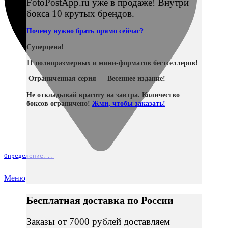
FotoPostApp.ru уже в продаже! Внутри
бокса 10 крутых брендов.
Почему нужно брать прямо сейчас?
Суперцена!
11 полноразмерных и мини-форматов бестселлеров!
Ограниченная серия — Весеннее издание!
Не откладывай красоту на завтра. Количество
боксов ограничено!
Жми, чтобы заказать!
Определение...
Меню
Бесплатная доставка по России
Заказы от 7000 рублей доставляем