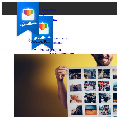
О ФотоПочте
Акции
Сделаем за вас
Бизнесу
FAQ
Франшиза
Поддержка и контакты
КАТАЛОГ
Оплата и доставка
Фотографии
Классические
фото
Ваш город:
10х10
10х15
Ваш регион доставки
13х18
15х15
Выберите из списка:
15х20
20х20
20х30
30х30
30х40
А4
Фото
в