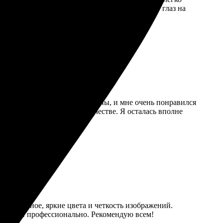
ания. Постеры яркие и четкие, теперь радуют глаз на
лучшие моменты.
. Дальше все шаги были понятны, и мне очень понравился
ли быстро и в отличном качестве. Я осталась вполне
дивительное, яркие цвета и четкость изображений.
куратно и профессионально. Рекомендую всем!