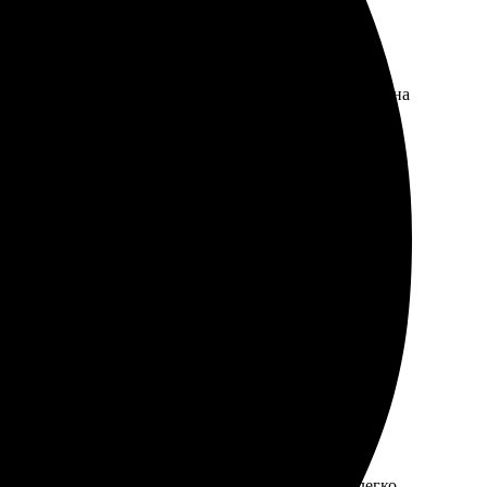
с понятен и удобен. Поддержка оперативно ответила на
ы выглядят потрясающе!
остым. Сайт понятный, редактор удобный. Так легко