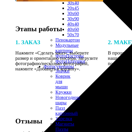
30х40
20х45
30х60
30х90
40х40
Этапы работы
40х60
50х70
Пенокартон
1. ЗАКАЗ
2. МАК
Модульные
картины
Нажмите «Сделать заказ», выберите
В процессе 
ФотоПостеры
размер и ориентацию постера. Загрузите
наши специ
ФотоПодушки
фотографию/несколько фотографий,
по указанно
Фотоcувениры
нажмите «Добавить в корзину».
согласовани
Значки
Коврик
для
мыши
Кружки
Новогодние
шары
Пазл
картонный
Тарелки
Отзывы
Магниты
Пазлы