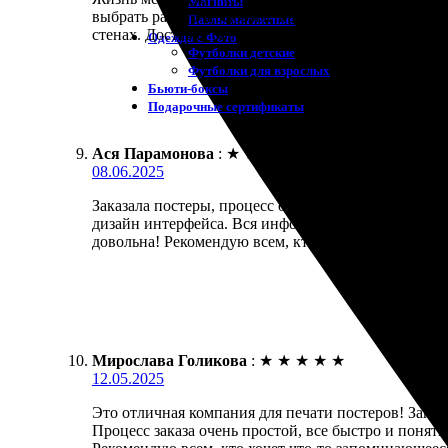
Магниты
выбрать размер и оформление! Отправила заказ и б
Пазлы магнитные
стенах. Доставка была вовремя, никаких задержек.
Одежда с Фото
Футболки детские
Футболки для взрослых
Бьюти-боксы
Подарочные сертификаты
Ася Парамонова
:
★
★
★
★
★
08.06.2025
Заказала постеры, процесс оказался довольно прос
дизайн интерфейса. Вся информация четко указана,
довольна! Рекомендую всем, кто хочет сделать ярк
Мирослава Голикова
:
★
★
★
★
★
12.05.2025
Это отличная компания для печати постеров! Заказа
Процесс заказа очень простой, все быстро и понят