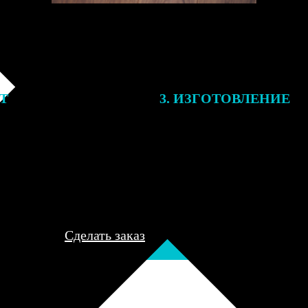
ЕТ
3. ИЗГОТОВЛЕНИЕ
подготовки заказа к печати
Оплатите заказ банковской кар
алисты могут связаться с Вами
оплаты получите подтверждение
му телефону или email для
описанием заказа. Когда отпра
я деталей.
вы получите письмо с трек-но
отслеживания.
Сделать заказ