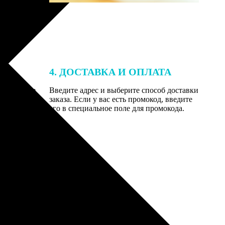
4. ДОСТАВКА И ОПЛАТА
той. После
Введите адрес и выберите способ доставки
 на email с
заказа. Если у вас есть промокод, введите
вим заказ
его в специальное поле для промокода.
мером для