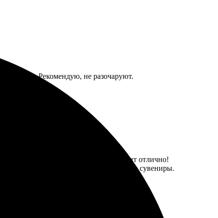
ркие цвета. Рекомендую, не разочаруют.
ь. Сомнений не осталось – всё выглядит отлично!
мимо постеров, есть и другие интересные сувениры.