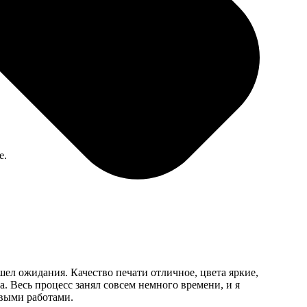
очень острые, чуть не порезался, когда распаковывал.
е.
шел ожидания. Качество печати отличное, цвета яркие,
. Весь процесс занял совсем немного времени, и я
овыми работами.