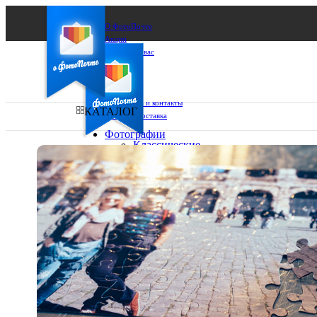
О ФотоПочте
Акции
Сделаем за вас
Бизнесу
FAQ
Франшиза
Поддержка и контакты
КАТАЛОГ
Оплата и доставка
Фотографии
Классические
фото
Ваш город:
10х10
10х15
Ваш регион доставки
13х18
15х15
Выберите из списка:
15х20
20х20
20х30
30х30
30х40
А4
Фото
в