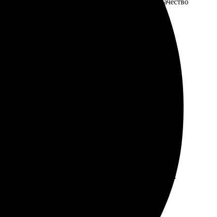
, что можно выбрать фото. Доставили быстро, качество
ны и доставка.
е, все детали четкие. Рекомендую, не разочарована!