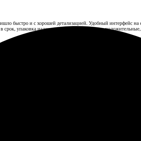
ришло быстро и с хорошей детализацией. Удобный интерфейс на 
в срок, упаковка надежная. Впечатления только положительные,
е пазлы. Выбор изображения был легким, интерфейс понятным. О
! Все детали четкие и яркие. Такой сувенир приятно дарить. Р