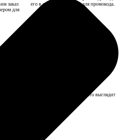
вим заказ
его в специальное поле для промокода.
мером для
зли — забыл про время ожидания, потому что выглядит