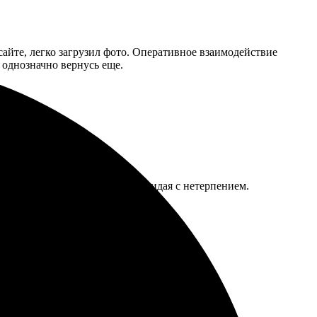
сайте, легко загрузил фото. Оперативное взаимодействие
 однозначно вернусь еще.
перативно оформила заказ, ожидая с нетерпением.
екомендую для особых моментов!