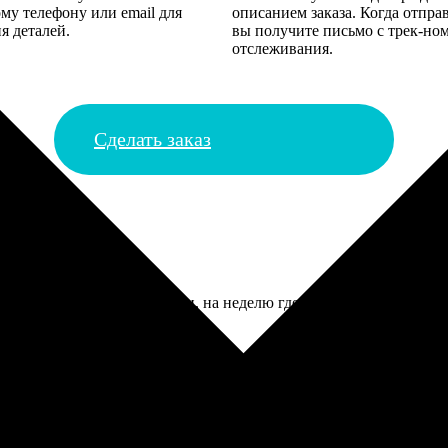
му телефону или email для
описанием заказа. Когда отпра
я деталей.
вы получите письмо с трек-но
отслеживания.
Сделать заказ
. Ждал дольше, чем обещали, на неделю где-то. Но когда приве