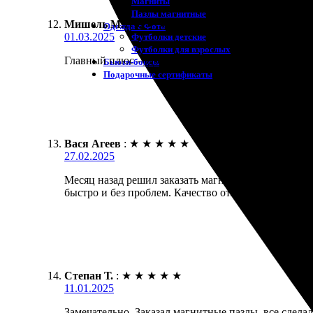
Магниты
Пазлы магнитные
Мишель М.
:
★
★
★
★
★
Одежда с Фото
01.03.2025
Футболки детские
Футболки для взрослых
Главный плюс - удобный онлайн-сервис для создан
Бьюти-боксы
Подарочные сертификаты
Вася Агеев
:
★
★
★
★
★
27.02.2025
Месяц назад решил заказать магнитные пазлы. Проц
быстро и без проблем. Качество отличное, порадова
Степан Т.
:
★
★
★
★
★
11.01.2025
Замечательно. Заказал магнитные пазлы, все сдела