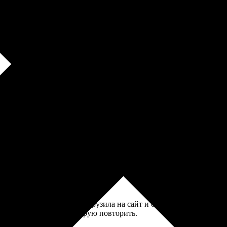
айт глючил. Ответили быстро, все сделали, ссылку на оплату при
 сделали быстро и без проблем. Удовлетворила цена и результат.
т: выбрала картинку, загрузила на сайт и оформила заказ. Через
сталась довольна, планирую повторить.