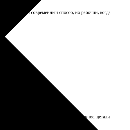
слали. Не самый современный способ, но рабочий, когда
 Рекомендую!
 пару дней забрала готовое. Качество отличное, детали