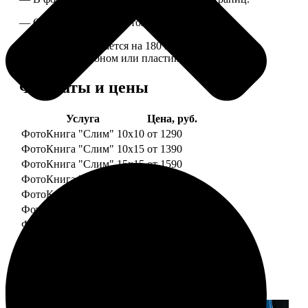
— Страницы плотные, толщина 1 мм.
— Книга раскрывается на 180 градусов, развороты
укреплены картоном или пластиком.
Форматы и цены
Услуга
Цена, руб.
ФотоКнига "Слим" 10x10
от 1290
ФотоКнига "Слим" 10x15
от 1390
ФотоКнига "Слим" 15x15
от 1590
ФотоКнига "Слим" 15x20
от 1890
ФотоКнига "Слим" 20x20
от 1990
ФотоКнига "Слим" 20x30
от 2490
ФотоКнига "Слим" 25x25
от 2990
Примеры работ