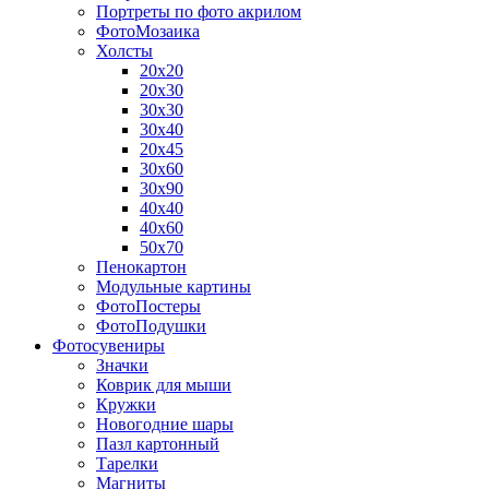
Портреты по фото акрилом
ФотоМозаика
Холсты
20х20
20х30
30х30
30х40
20х45
30х60
30х90
40х40
40х60
50х70
Пенокартон
Модульные картины
ФотоПостеры
ФотоПодушки
Фотоcувениры
Значки
Коврик для мыши
Кружки
Новогодние шары
Пазл картонный
Тарелки
Магниты