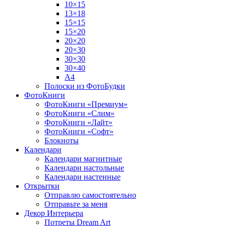
10×15
13×18
15×15
15×20
20×20
20×30
30×30
30×40
A4
Полоски из ФотоБудки
ФотоКниги
ФотоКниги «Премиум»
ФотоКниги «Слим»
ФотоКниги «Лайт»
ФотоКниги «Софт»
Блокноты
Календари
Календари магнитные
Календари настольные
Календари настенные
Открытки
Отправлю самостоятельно
Отправьте за меня
Декор Интерьера
Потреты Dream Art