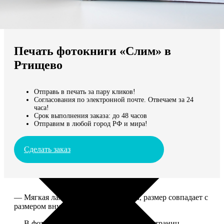
Не нашли Ваш город?
Мы доставляем по всему миру
Печать фотокниги «Слим» в
Продолжить без города
Ртищево
Отправь в печать за пару кликов!
Согласования по электронной почте. Отвечаем за 24
часа!
Срок выполнения заказа: до 48 часов
Отправим в любой город РФ и мира!
Сделать заказ
— Мягкая ламинированная обложка, размер совпадает с
размером внутреннего блока.
— В фотокниге может быть от 10 до 50 страниц.