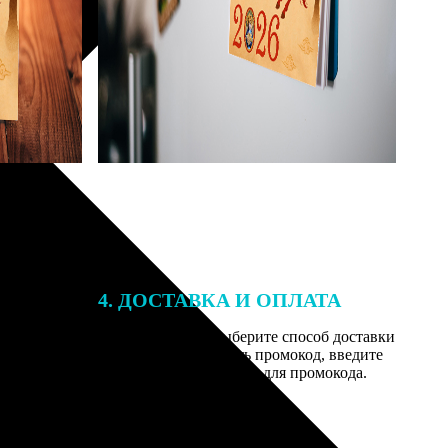
4. ДОСТАВКА И ОПЛАТА
той. После
Введите адрес и выберите способ доставки
 на email с
заказа. Если у вас есть промокод, введите
вим заказ
его в специальное поле для промокода.
мером для