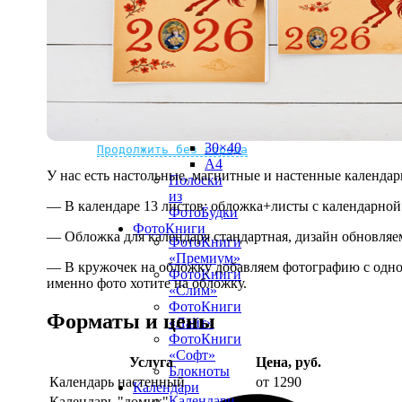
рамке
10х10
10×15
13×18
15×15
15×20
20×20
20×30
Не нашли Ваш город?
Мы доставляем по всему миру
30×30
30×40
Продолжить без города
A4
У нас есть настольные, магнитные и настенные календар
Полоски
из
— В календаре 13 листов: обложка+листы с календарной 
ФотоБудки
ФотоКниги
— Обложка для календаря стандартная, дизайн обновляе
ФотоКниги
«Премиум»
— В кружочек на обложку добавляем фотографию с одной
ФотоКниги
именно фото хотите на обложку.
«Слим»
ФотоКниги
Форматы и цены
«Лайт»
ФотоКниги
«Софт»
Услуга
Цена, руб.
Блокноты
Календарь настенный
от 1290
Календари
Календари
Календарь "домик"
890