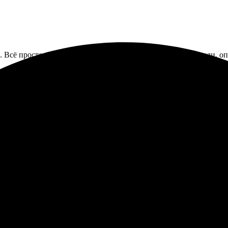
 Всё просто: выбрал фото, отправил заявку. Долго не мучили, оп
 на заказ, очень довольна. Процесс оформления прост и понятен.
а новыми заказами.