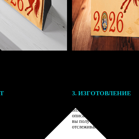
ЕТ
3. ИЗГОТОВЛЕНИЕ
подготовки заказа к печати
Оплатите заказ банковской кар
алисты могут связаться с Вами
оплаты получите подтверждение
му телефону или email для
описанием заказа. Когда отпра
я деталей.
вы получите письмо с трек-но
отслеживания.