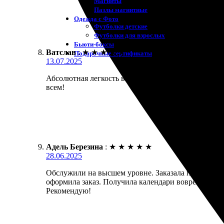
Магниты
Пазлы магнитные
Одежда с Фото
Футболки детские
Футболки для взрослых
Бьюти-боксы
Ватслав
:
★
★
★
★
★
Подарочные сертификаты
13.07.2025
Абсолютная легкость в оформлении заказа. Качеств
всем!
Адель Березина
:
★
★
★
★
★
28.06.2025
Обслужили на высшем уровне. Заказала печать кале
оформила заказ. Получила календари вовремя, каче
Рекомендую!