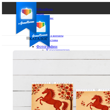
О ФотоПочте
Акции
Сделаем за вас
Бизнесу
FAQ
Франшиза
Поддержка и контакты
КАТАЛОГ
Оплата и доставка
Фотографии
Классические
фото
Ваш город:
10х10
10х15
Ваш регион доставки
13х18
15х15
Выберите из списка:
15х20
20х20
20х30
30х30
30х40
А4
Фото
в