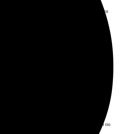
трая обработка, все сделали в срок. Качество печати
 Доставили на дом, все аккуратно упаковано.
ендари, была приятно удивлена. Работа с девушкой по
ельно вернусь за новыми заказами!