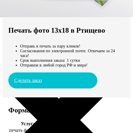
Не нашли Ваш город?
Мы доставляем по всему миру
Печать фото 13х18 в Ртищево
Продолжить без города
Отправь в печать за пару кликов!
Согласования по электронной почте. Отвечаем за 24
часа!
Срок выполнения заказа: 1 сутки
Отправим в любой город РФ и мира!
Сделать заказ
Форматы и цены
Услуга
Цена, руб.
печать фото 13х18
39