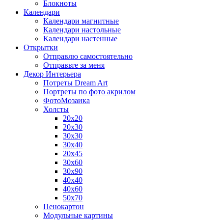
Блокноты
Календари
Календари магнитные
Календари настольные
Календари настенные
Открытки
Отправлю самостоятельно
Отправьте за меня
Декор Интерьера
Потреты Dream Art
Портреты по фото акрилом
ФотоМозаика
Холсты
20х20
20х30
30х30
30х40
20х45
30х60
30х90
40х40
40х60
50х70
Пенокартон
Модульные картины