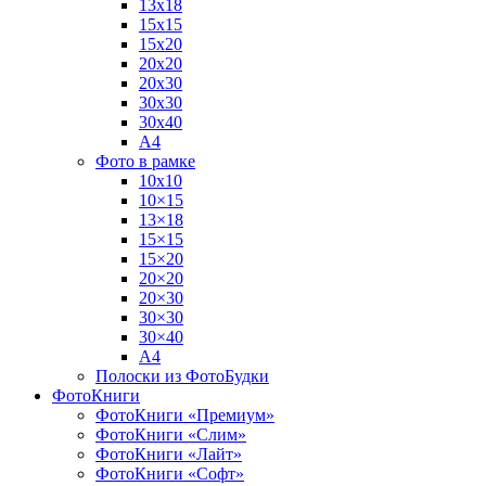
13х18
15х15
15х20
20х20
20х30
30х30
30х40
А4
Фото в рамке
10х10
10×15
13×18
15×15
15×20
20×20
20×30
30×30
30×40
A4
Полоски из ФотоБудки
ФотоКниги
ФотоКниги «Премиум»
ФотоКниги «Слим»
ФотоКниги «Лайт»
ФотоКниги «Софт»