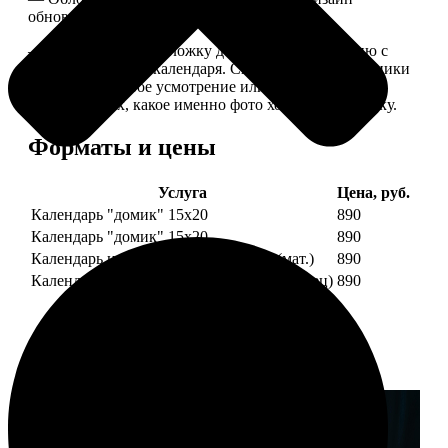
обновляем каждый год.
— В кружочек на обложку добавляем фотографию с
одной из страниц календаря. Снимок наши сотрудники
выбирают на свое усмотрение или пишите в
комментариях, какое именно фото хотите на обложку.
Форматы и цены
Услуга
Цена, руб.
Календарь "домик" 15х20
890
Календарь "домик" 15х20
890
Календарь настольный А5 210х148 (мат.)
890
Календарь настольный А5 210х148 (глянец)
890
Примеры работ