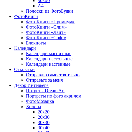
30×40
A4
Полоски из ФотоБудки
ФотоКниги
ФотоКниги «Премиум»
ФотоКниги «Слим»
ФотоКниги «Лайт»
ФотоКниги «Софт»
Блокноты
Календари
Календари магнитные
Календари настольные
Календари настенные
Открытки
Отправлю самостоятельно
Отправьте за меня
Декор Интерьера
Потреты Dream Art
Портреты по фото акрилом
ФотоМозаика
Холсты
20х20
20х30
30х30
30х40