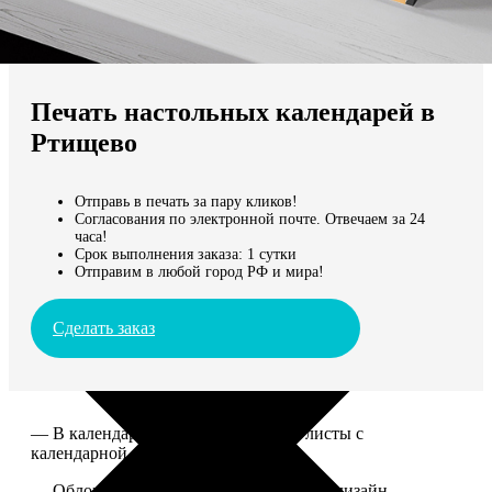
Не нашли Ваш город?
Мы доставляем по всему миру
Печать настольных календарей в
Продолжить без города
Ртищево
Отправь в печать за пару кликов!
Согласования по электронной почте. Отвечаем за 24
часа!
Срок выполнения заказа: 1 сутки
Отправим в любой город РФ и мира!
Сделать заказ
— В календаре 13 листов: обложка+листы с
календарной сеткой.
— Обложка для календаря стандартная, дизайн