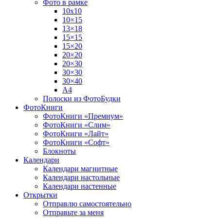
Фото в рамке
10х10
10×15
13×18
15×15
15×20
20×20
20×30
30×30
30×40
A4
Полоски из ФотоБудки
ФотоКниги
ФотоКниги «Премиум»
ФотоКниги «Слим»
ФотоКниги «Лайт»
ФотоКниги «Софт»
Блокноты
Календари
Календари магнитные
Календари настольные
Календари настенные
Открытки
Отправлю самостоятельно
Отправьте за меня