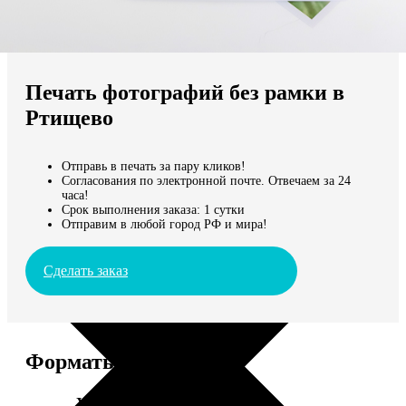
Не нашли Ваш город?
Мы доставляем по всему миру
Печать фотографий без рамки в
Продолжить без города
Ртищево
Отправь в печать за пару кликов!
Согласования по электронной почте. Отвечаем за 24
часа!
Срок выполнения заказа: 1 сутки
Отправим в любой город РФ и мира!
Сделать заказ
Форматы и цены
Услуга
Цена, руб.