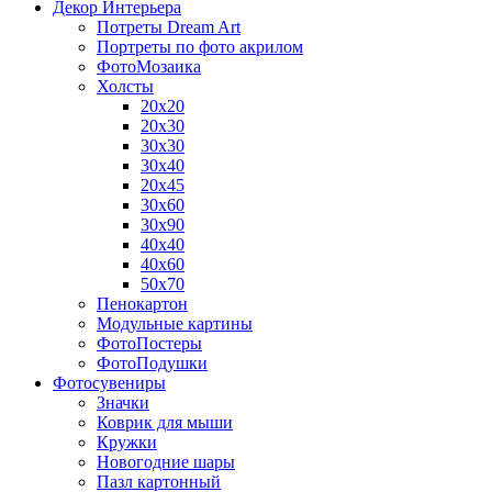
Декор Интерьера
Потреты Dream Art
Портреты по фото акрилом
ФотоМозаика
Холсты
20х20
20х30
30х30
30х40
20х45
30х60
30х90
40х40
40х60
50х70
Пенокартон
Модульные картины
ФотоПостеры
ФотоПодушки
Фотоcувениры
Значки
Коврик для мыши
Кружки
Новогодние шары
Пазл картонный