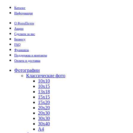
Каталог
Информация
О ФотоПочте
Акции
Сделаем за вас
Бизнесу
FAQ
Франшиза
Поддержка и контакты
Оплата и доставка
Фотографии
Классические фото
10х10
10х15
13х18
15х15
15х20
20х20
20х30
30х30
30х40
А4