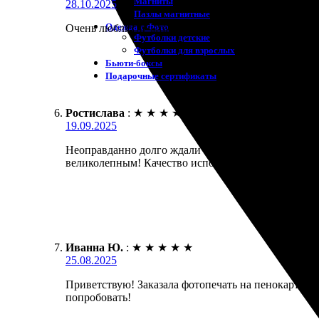
Магниты
28.10.2025
Пазлы магнитные
Одежда с Фото
Очень люблю печатать фото на пенокартоне. Доступ
Футболки детские
Футболки для взрослых
Бьюти-боксы
Подарочные сертификаты
Ростислава
:
★
★
★
★
★
19.09.2025
Неоправданно долго ждали исполнение заказа. Печа
великолепным! Качество исполнения приятно удивил
Иванна Ю.
:
★
★
★
★
★
25.08.2025
Приветствую! Заказала фотопечать на пенокартоне
попробовать!