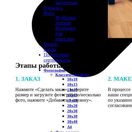
магнитные
Одежда с
Фото
Футболки
детские
Футболки
для
взрослых
Бьюти-
боксы
Подарочные
сертификаты
Этапы работы
Фотографии
Классические фото
1. ЗАКАЗ
2. МАК
10х10
10х15
Нажмите «Сделать заказ», выберите
В процессе 
13х18
размер и загрузите фотографию/несколько
наши специ
15х15
фото, нажмите «Добавить в корзину».
по указанно
15х20
согласовани
20х20
20х30
30х30
30х40
А4