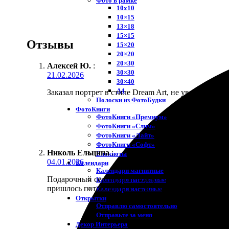
Фото в рамке
10х10
10×15
13×18
15×15
Отзывы
15×20
20×20
20×30
Алексей Ю.
:
30×30
21.02.2026
30×40
A4
Заказал портрет в стиле Dream Art, не уверен что э
Полоски из ФотоБудки
ФотоКниги
ФотоКниги «Премиум»
ФотоКниги «Слим»
ФотоКниги «Лайт»
ФотоКниги «Софт»
Николь Ельцина
:
Блокноты
04.01.2026
Календари
Календари магнитные
Подарочный сертификат подарила сестре, она сама 
Календари настольные
пришлось поторопиться с заказом.
Календари настенные
Открытки
Отправлю самостоятельно
Отправьте за меня
Декор Интерьера