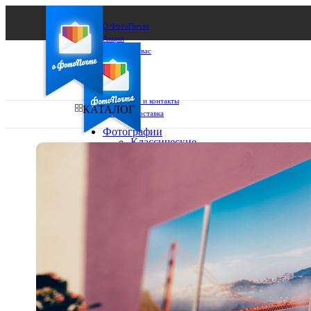
О ФотоПочте
Акции
Сделаем за вас
Бизнесу
FAQ
Франшиза
Поддержка и контакты
КАТАЛОГ
Оплата и доставка
Фотографии
Классические
фото
Ваш город:
10х10
10х15
Ваш регион доставки
13х18
15х15
Выберите из списка:
15х20
20х20
20х30
30х30
30х40
А4
Фото
в