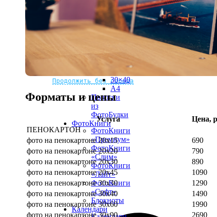
рамке
10х10
10×15
13×18
15×15
15×20
20×20
20×30
Не нашли Ваш город?
Мы доставляем по всему миру
30×30
30×40
Продолжить без города
A4
Форматы и цены
Полоски
из
ФотоБудки
Услуга
Цена, р
ФотоКниги
ПЕНОКАРТОН
ФотоКниги
«Премиум»
фото на пенокартоне 20х15
690
ФотоКниги
фото на пенокартоне 20х20
790
«Слим»
фото на пенокартоне 20х30
890
ФотоКниги
фото на пенокартоне 20х45
1090
«Лайт»
фото на пенокартоне 30х30
1290
ФотоКниги
«Софт»
фото на пенокартоне 30х40
1490
Блокноты
фото на пенокартоне 30х60
1990
Календари
фото на пенокартоне 30х90
2690
Календари