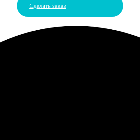
Сделать заказ
то полностью ручная работа, но выглядит стильно, как арт-объект.
выбрала себе фотокнигу. Ей понравился процесс и результат. Жал