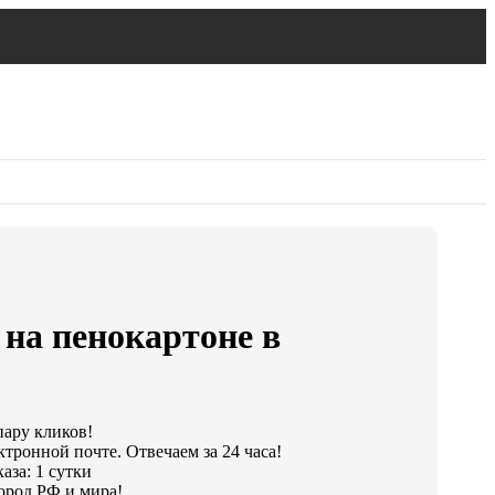
 на пенокартоне в
пару кликов!
ктронной почте. Отвечаем за 24 часа!
аза: 1 сутки
ород РФ и мира!