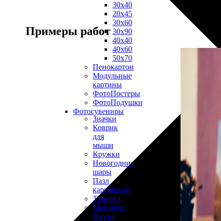
30х40
20х45
30х60
Примеры работ
30х90
40х40
40х60
50х70
Пенокартон
Модульные
картины
ФотоПостеры
ФотоПодушки
Фотоcувениры
Значки
Коврик
для
мыши
Кружки
Новогодние
шары
Пазл
картонный
Тарелки
Магниты
Пазлы