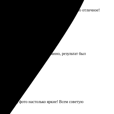
гко и удобно. Результат порадовал — качество отличное!
ативности. Затем, как ни странно, результат был
ожидания, фото настолько яркие! Всем советую