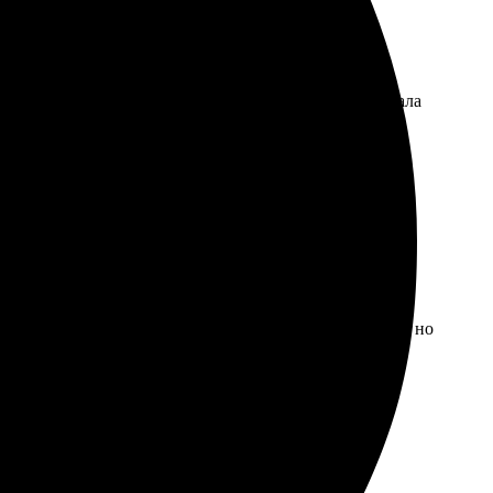
йствий оказался простым, все шаги понятные. Загружала
екомендую всем, кто хочет сохранить лучшие моменты
и порадовало. Удобно, что можно сделать всё онлайн, но