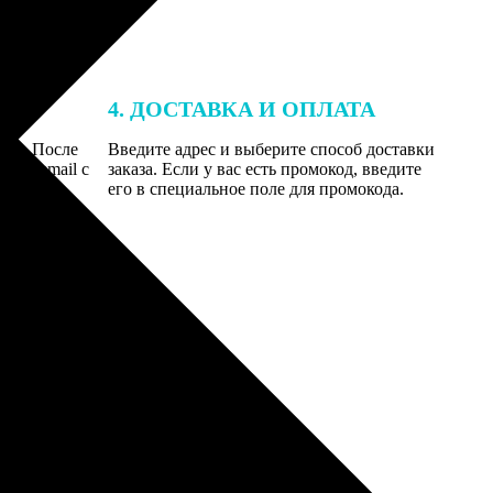
4. ДОСТАВКА И ОПЛАТА
той. После
Введите адрес и выберите способ доставки
 на email с
заказа. Если у вас есть промокод, введите
вим заказ
его в специальное поле для промокода.
мером для