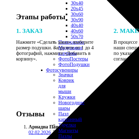
30х40
20х45
30х60
Этапы работы
30х90
40х40
1. ЗАКАЗ
2. МАК
40х60
50х70
Нажмите «Сделать заказ», выберите
В процессе 
Пенокартон
размер подушки. Загрузите от 1 до 4
наши специ
Модульные
фотографий, нажмите «Добавить в
по указанно
картины
корзину».
согласовани
ФотоПостеры
ФотоПодушки
Фотоcувениры
Значки
Коврик
для
мыши
Кружки
Новогодние
шары
Отзывы
Пазл
картонный
Тарелки
Ариадна Панова
:
Магниты
02.02.2026
Пазлы