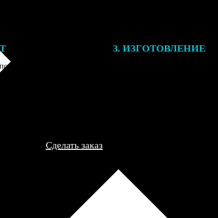
ЕТ
3. ИЗГОТОВЛЕНИЕ
подготовки заказа к печати
Оплатите заказ банковской кар
алисты могут связаться с Вами
оплаты получите подтверждение
му телефону или email для
описанием заказа. Когда отпра
я деталей.
вы получите письмо с трек-но
отслеживания.
Сделать заказ