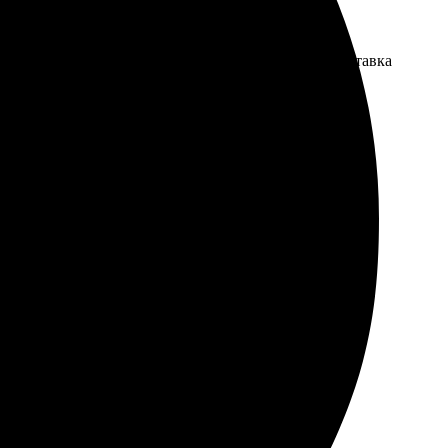
прост, удобный сайт. Перезвонили оперативно. Доставка
айт. Услуга выполнена быстро, всё пришло идеально.
го вариантов. Удобный интерфейс сайта, все