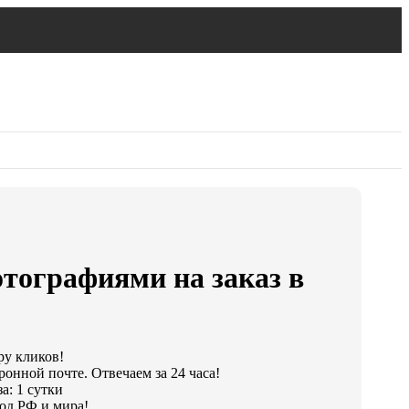
тографиями на заказ в
ру кликов!
ронной почте. Отвечаем за 24 часа!
а: 1 сутки
од РФ и мира!