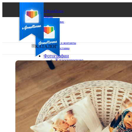
О ФотоПочте
Акции
Сделаем за вас
Бизнесу
FAQ
Франшиза
Поддержка и контакты
КАТАЛОГ
Оплата и доставка
Фотографии
Классические
фото
Ваш город:
10х10
10х15
Ваш регион доставки
13х18
15х15
Выберите из списка:
15х20
20х20
20х30
30х30
30х40
А4
Фото
в