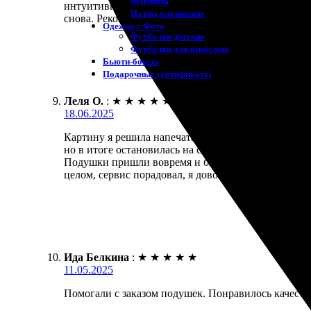
Магниты
интуитивно понятно. Подушки пришли вовремя, кач
Пазлы магнитные
снова. Рекомендую!
Одежда с Фото
Футболки детские
Футболки для взрослых
Бьюти-боксы
Подарочные сертификаты
Леля О.
:
★
★
★
★
★
18.06.2025
Картину я решила напечатать на подушках с фотогр
но в итоге остановилась на самых ярких.
Подушки пришли вовремя и были отлично упакованы
целом, сервис порадовал, я довольна результатом, 
Ида Белкина
:
★
★
★
★
★
11.05.2025
Помогали с заказом подушек. Понравилось качество