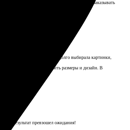
ная на ощупь. Приятно удивлена итогом! Буду заказывать
лей и материалов впечатляет. Долго выбирала картинки,
но, что можно было настроить размеры и дизайн. В
еще!
зайна. Результат превзошел ожидания!