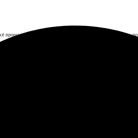
Всё прошло быстро и без проблем. Команда профессиональная, по
ографиями для друзей. Выбор оказался большим, процесс оформл
о. Подушки изготовили быстро, качество печати на высоте, цвет
но создать что-то оригинальное и радовать близких.