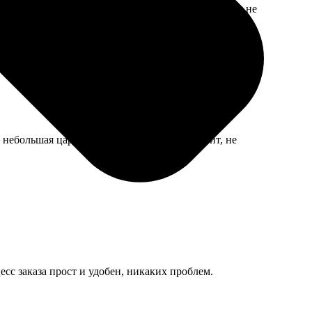
ое — при сборке пришлось повозиться, инструкция не
 небольшая царапинка сбоку. Ну, муж говорит, не
сс заказа прост и удобен, никаких проблем.