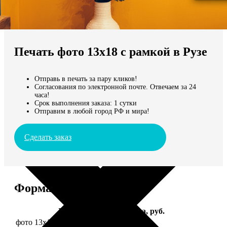
Не нашли Ваш город?
Мы доставляем по всему миру
Печать фото 13х18 с рамкой в Рузе
Продолжить без города
Отправь в печать за пару кликов!
Согласования по электронной почте. Отвечаем за 24
часа!
Срок выполнения заказа: 1 сутки
Отправим в любой город РФ и мира!
Сделать заказ
Форматы и цены
Услуга
Цена, руб.
фото 13х18 в деревянной рамке
380