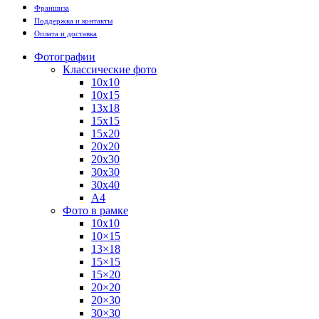
Франшиза
Поддержка и контакты
Оплата и доставка
Фотографии
Классические фото
10х10
10х15
13х18
15х15
15х20
20х20
20х30
30х30
30х40
А4
Фото в рамке
10х10
10×15
13×18
15×15
15×20
20×20
20×30
30×30