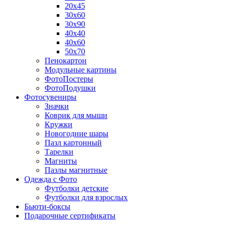
20х45
30х60
30х90
40х40
40х60
50х70
Пенокартон
Модульные картины
ФотоПостеры
ФотоПодушки
Фотоcувениры
Значки
Коврик для мыши
Кружки
Новогодние шары
Пазл картонный
Тарелки
Магниты
Пазлы магнитные
Одежда с Фото
Футболки детские
Футболки для взрослых
Бьюти-боксы
Подарочные сертификаты