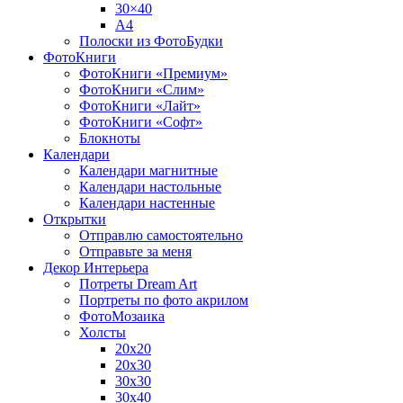
30×40
A4
Полоски из ФотоБудки
ФотоКниги
ФотоКниги «Премиум»
ФотоКниги «Слим»
ФотоКниги «Лайт»
ФотоКниги «Софт»
Блокноты
Календари
Календари магнитные
Календари настольные
Календари настенные
Открытки
Отправлю самостоятельно
Отправьте за меня
Декор Интерьера
Потреты Dream Art
Портреты по фото акрилом
ФотоМозаика
Холсты
20х20
20х30
30х30
30х40