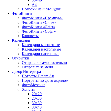
30×40
A4
Полоски из ФотоБудки
ФотоКниги
ФотоКниги «Премиум»
ФотоКниги «Слим»
ФотоКниги «Лайт»
ФотоКниги «Софт»
Блокноты
Календари
Календари магнитные
Календари настольные
Календари настенные
Открытки
Отправлю самостоятельно
Отправьте за меня
Декор Интерьера
Потреты Dream Art
Портреты по фото акрилом
ФотоМозаика
Холсты
20х20
20х30
30х30
30х40