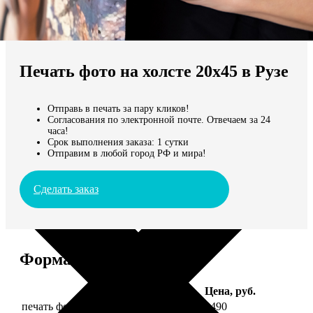
Не нашли Ваш город?
Мы доставляем по всему миру
Печать фото на холсте 20х45 в Рузе
Продолжить без города
Отправь в печать за пару кликов!
Согласования по электронной почте. Отвечаем за 24
часа!
Срок выполнения заказа: 1 сутки
Отправим в любой город РФ и мира!
Сделать заказ
Форматы и цены
Услуга
Цена, руб.
печать фото на холсте с подрамником
2490