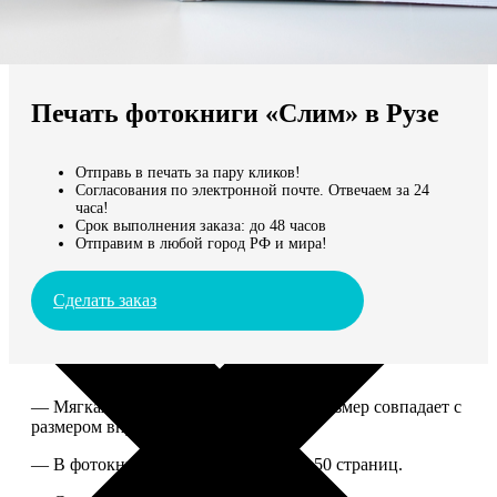
Не нашли Ваш город?
Мы доставляем по всему миру
Печать фотокниги «Слим» в Рузе
Продолжить без города
Отправь в печать за пару кликов!
Согласования по электронной почте. Отвечаем за 24
часа!
Срок выполнения заказа: до 48 часов
Отправим в любой город РФ и мира!
Сделать заказ
— Мягкая ламинированная обложка, размер совпадает с
размером внутреннего блока.
— В фотокниге может быть от 10 до 50 страниц.