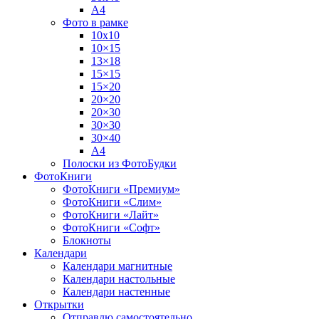
А4
Фото в рамке
10х10
10×15
13×18
15×15
15×20
20×20
20×30
30×30
30×40
A4
Полоски из ФотоБудки
ФотоКниги
ФотоКниги «Премиум»
ФотоКниги «Слим»
ФотоКниги «Лайт»
ФотоКниги «Софт»
Блокноты
Календари
Календари магнитные
Календари настольные
Календари настенные
Открытки
Отправлю самостоятельно