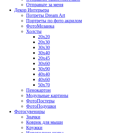
Отправьте за меня
Декор Интерьера
Потреты Dream Art
Портреты по фото акрилом
ФотоМозаика
Холсты
20х20
20х30
30х30
30х40
20х45
30х60
30х90
40х40
40х60
50х70
Пенокартон
Модульные картины
ФотоПостеры
ФотоПодушки
Фотоcувениры
Значки
Коврик для мыши
Кружки
Новогодние шары