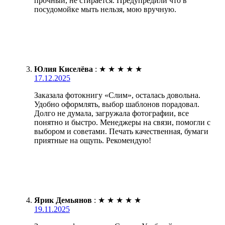
прочный, не стирается. Предупредили что в
посудомойке мыть нельзя, мою вручную.
Юлия Киселёва
:
★
★
★
★
★
17.12.2025
Заказала фотокнигу «Слим», осталась довольна.
Удобно оформлять, выбор шаблонов порадовал.
Долго не думала, загружала фотографии, все
понятно и быстро. Менеджеры на связи, помогли с
выбором и советами. Печать качественная, бумаги
приятные на ощупь. Рекомендую!
Ярик Демьянов
:
★
★
★
★
★
19.11.2025