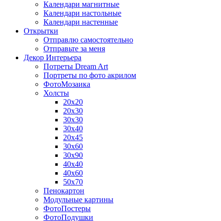
Календари магнитные
Календари настольные
Календари настенные
Открытки
Отправлю самостоятельно
Отправьте за меня
Декор Интерьера
Потреты Dream Art
Портреты по фото акрилом
ФотоМозаика
Холсты
20х20
20х30
30х30
30х40
20х45
30х60
30х90
40х40
40х60
50х70
Пенокартон
Модульные картины
ФотоПостеры
ФотоПодушки