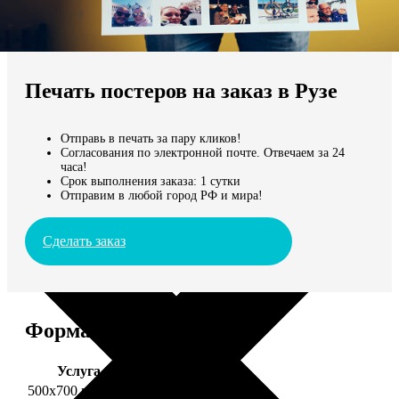
Не нашли Ваш город?
Мы доставляем по всему миру
Печать постеров на заказ в Рузе
Продолжить без города
Отправь в печать за пару кликов!
Согласования по электронной почте. Отвечаем за 24
часа!
Срок выполнения заказа: 1 сутки
Отправим в любой город РФ и мира!
Сделать заказ
Форматы и цены
Услуга
Цена, руб.
500х700 глянец
2490