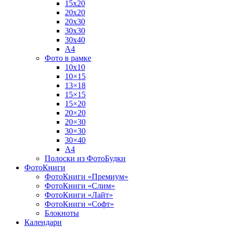
15х20
20х20
20х30
30х30
30х40
А4
Фото в рамке
10х10
10×15
13×18
15×15
15×20
20×20
20×30
30×30
30×40
A4
Полоски из ФотоБудки
ФотоКниги
ФотоКниги «Премиум»
ФотоКниги «Слим»
ФотоКниги «Лайт»
ФотоКниги «Софт»
Блокноты
Календари