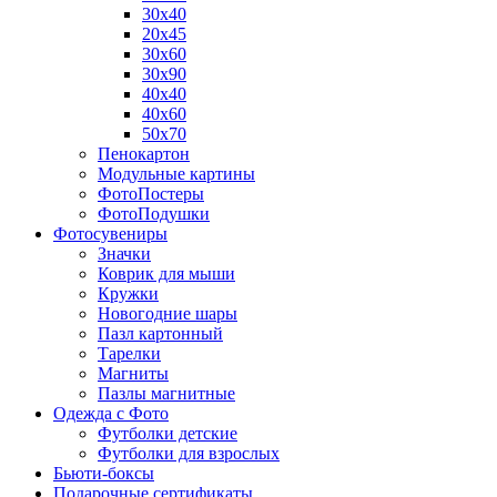
30х40
20х45
30х60
30х90
40х40
40х60
50х70
Пенокартон
Модульные картины
ФотоПостеры
ФотоПодушки
Фотоcувениры
Значки
Коврик для мыши
Кружки
Новогодние шары
Пазл картонный
Тарелки
Магниты
Пазлы магнитные
Одежда с Фото
Футболки детские
Футболки для взрослых
Бьюти-боксы
Подарочные сертификаты