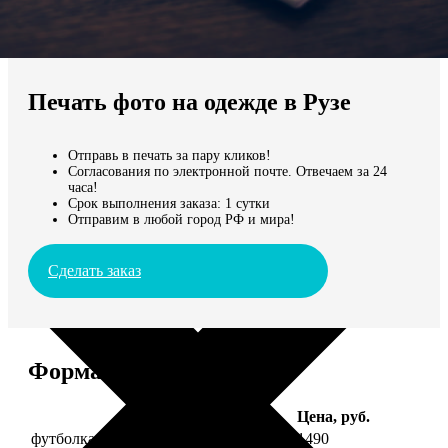
Не нашли Ваш город?
Мы доставляем по всему миру
Печать фото на одежде в Рузе
Продолжить без города
Отправь в печать за пару кликов!
Согласования по электронной почте. Отвечаем за 24
часа!
Срок выполнения заказа: 1 сутки
Отправим в любой город РФ и мира!
Сделать заказ
Форматы и цены
Услуга
Цена, руб.
футболка детская с фото рост 118 см
1490