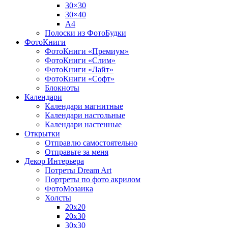
30×30
30×40
A4
Полоски из ФотоБудки
ФотоКниги
ФотоКниги «Премиум»
ФотоКниги «Слим»
ФотоКниги «Лайт»
ФотоКниги «Софт»
Блокноты
Календари
Календари магнитные
Календари настольные
Календари настенные
Открытки
Отправлю самостоятельно
Отправьте за меня
Декор Интерьера
Потреты Dream Art
Портреты по фото акрилом
ФотоМозаика
Холсты
20х20
20х30
30х30