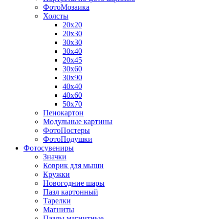
ФотоМозаика
Холсты
20х20
20х30
30х30
30х40
20х45
30х60
30х90
40х40
40х60
50х70
Пенокартон
Модульные картины
ФотоПостеры
ФотоПодушки
Фотоcувениры
Значки
Коврик для мыши
Кружки
Новогодние шары
Пазл картонный
Тарелки
Магниты
Пазлы магнитные