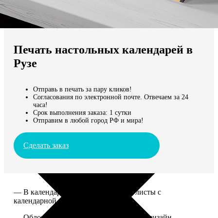
Не нашли Ваш город?
Мы доставляем по всему миру
Печать настольных календарей в
Продолжить без города
Рузе
Отправь в печать за пару кликов!
Согласования по электронной почте. Отвечаем за 24
часа!
Срок выполнения заказа: 1 сутки
Отправим в любой город РФ и мира!
Сделать заказ
— В календаре 13 листов: обложка+листы с
календарной сеткой.
— Обложка для календаря стандартная, дизайн