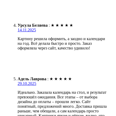
Урсула Беляева
:
★
★
★
★
★
14.11.2025
Картину решила оформить, а заодно и календари
на год. Всё делала быстро и просто. Заказ
оформляла через сайт, качество удивило!
Адель Лаврова
:
★
★
★
★
★
29.10.2025
Идеально. Заказала календарь на стол, и результат
превзошёл ожидания. Все этапы – от выбора
дизайна до оплаты – прошли легко. Сайт
понятный, предложений много. Доставка пришла
раньше, чем обещали, а сам календарь просто
шикарный. Картинки яркие и чёткие, видно, что