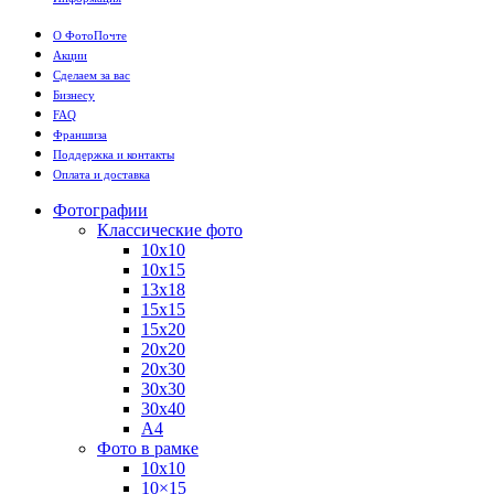
О ФотоПочте
Акции
Сделаем за вас
Бизнесу
FAQ
Франшиза
Поддержка и контакты
Оплата и доставка
Фотографии
Классические фото
10х10
10х15
13х18
15х15
15х20
20х20
20х30
30х30
30х40
А4
Фото в рамке
10х10
10×15