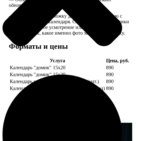
обновляем каждый год.
— В кружочек на обложку добавляем фотографию с
одной из страниц календаря. Снимок наши сотрудники
выбирают на свое усмотрение или пишите в
комментариях, какое именно фото хотите на обложку.
Форматы и цены
Услуга
Цена, руб.
Календарь "домик" 15х20
890
Календарь "домик" 15х20
890
Календарь настольный А5 210х148 (мат.)
890
Календарь настольный А5 210х148 (глянец)
890
Примеры работ