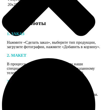
20х25
690
Этапы работы
1. ЗАКАЗ
Нажмите «Сделать заказ», выберите тип продукции,
загрузите фотографии, нажмите «Добавить в корзину».
2. МАКЕТ
В процессе подготовки заказа к печати наши
специалисты могут связаться с Вами по указанному
телефону или email для согласования деталей.
3. ИЗГОТОВЛЕНИЕ
Оплатите заказ банковской картой. После оплаты
получите подтверждение на email с описанием заказа.
Когда отправим заказ вы получите письмо с трек-
номером для отслеживания.