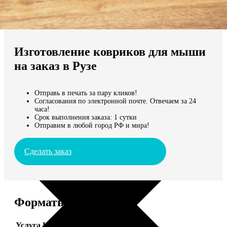
Не нашли Ваш город?
Мы доставляем по всему миру
Изготовление ковриков для мыши
Продолжить без города
на заказ в Рузе
Отправь в печать за пару кликов!
Согласования по электронной почте. Отвечаем за 24
часа!
Срок выполнения заказа: 1 сутки
Отправим в любой город РФ и мира!
Сделать заказ
Форматы и цены
Услуга
Цена, руб.