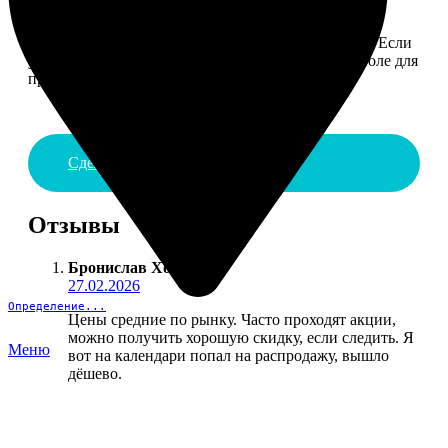
4. ДОСТАВКА И ОПЛАТА
Введите адрес и выберите способ доставки заказа. Если
у вас есть промокод, введите его в специальное поле для
промокода.
Сделать заказ
Отзывы
Бронислав Хомяков
:
27.02.2026
Определение...
Цены средние по рынку. Часто проходят акции,
можно получить хорошую скидку, если следить. Я
Меню
вот на календари попал на распродажу, вышло
дёшево.