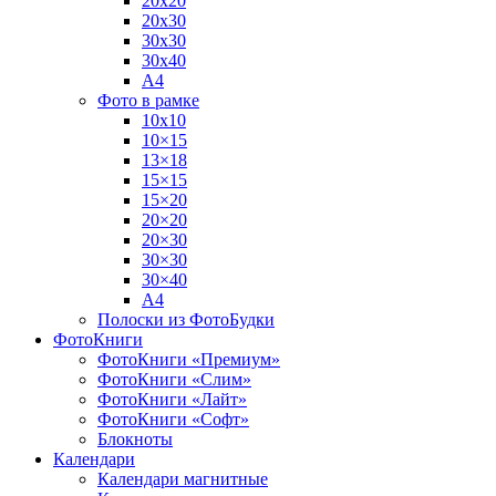
20х20
20х30
30х30
30х40
А4
Фото в рамке
10х10
10×15
13×18
15×15
15×20
20×20
20×30
30×30
30×40
A4
Полоски из ФотоБудки
ФотоКниги
ФотоКниги «Премиум»
ФотоКниги «Слим»
ФотоКниги «Лайт»
ФотоКниги «Софт»
Блокноты
Календари
Календари магнитные