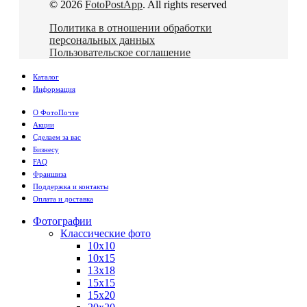
© 2026
FotoPostApp
. All rights reserved
Политика в отношении обработки
персональных данных
Пользовательское соглашение
Каталог
Информация
О ФотоПочте
Акции
Сделаем за вас
Бизнесу
FAQ
Франшиза
Поддержка и контакты
Оплата и доставка
Фотографии
Классические фото
10х10
10х15
13х18
15х15
15х20