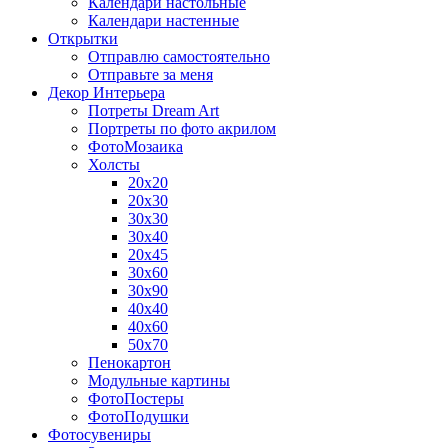
Календари настольные
Календари настенные
Открытки
Отправлю самостоятельно
Отправьте за меня
Декор Интерьера
Потреты Dream Art
Портреты по фото акрилом
ФотоМозаика
Холсты
20х20
20х30
30х30
30х40
20х45
30х60
30х90
40х40
40х60
50х70
Пенокартон
Модульные картины
ФотоПостеры
ФотоПодушки
Фотоcувениры