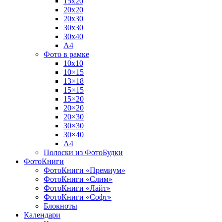
15х20
20х20
20х30
30х30
30х40
А4
Фото в рамке
10х10
10×15
13×18
15×15
15×20
20×20
20×30
30×30
30×40
A4
Полоски из ФотоБудки
ФотоКниги
ФотоКниги «Премиум»
ФотоКниги «Слим»
ФотоКниги «Лайт»
ФотоКниги «Софт»
Блокноты
Календари