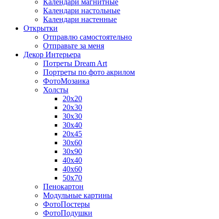
Календари магнитные
Календари настольные
Календари настенные
Открытки
Отправлю самостоятельно
Отправьте за меня
Декор Интерьера
Потреты Dream Art
Портреты по фото акрилом
ФотоМозаика
Холсты
20х20
20х30
30х30
30х40
20х45
30х60
30х90
40х40
40х60
50х70
Пенокартон
Модульные картины
ФотоПостеры
ФотоПодушки