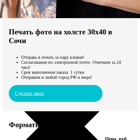
Не нашли Ваш город?
Мы доставляем по всему миру
Печать фото на холсте 30х40 в
Продолжить без города
Сочи
Отправь в печать за пару кликов!
Согласования по электронной почте. Отвечаем за 24
часа!
Срок выполнения заказа: 1 сутки
Отправим в любой город РФ и мира!
Сделать заказ
Форматы и цены
Услуга
Цена, руб.