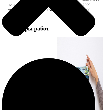
печать фото на холсте 30х40 на подрамнике
2990
печать фото на холсте 30х40 в раме
5490
Примеры работ