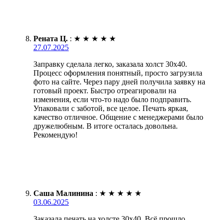
Рената Ц.
:
★
★
★
★
★
27.07.2025
Заправку сделала легко, заказала холст 30х40.
Процесс оформления понятный, просто загрузила
фото на сайте. Через пару дней получила заявку на
готовый проект. Быстро отреагировали на
изменения, если что-то надо было подправить.
Упаковали с заботой, все целое. Печать яркая,
качество отличное. Общение с менеджерами было
дружелюбным. В итоге осталась довольна.
Рекомендую!
Саша Малинина
:
★
★
★
★
★
03.06.2025
Заказала печать на холсте 30х40. Всё прошло