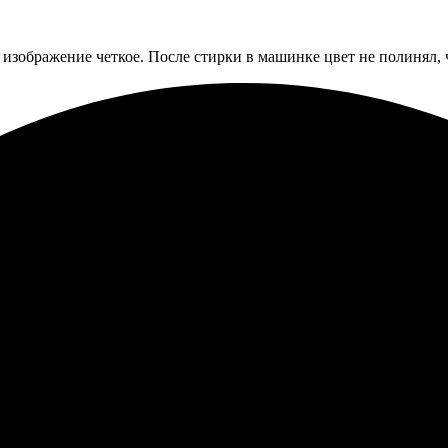
изображение четкое. После стирки в машинке цвет не полинял, 
ует. Заявка очень простая, результат превзошел ожидания. Качес
ывать еще, отличный сервис!
 портрет по фотографии. Качество на высоте, цветопередача от