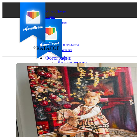
О ФотоПочте
Акции
Сделаем за вас
Бизнесу
FAQ
Франшиза
Поддержка и контакты
КАТАЛОГ
Оплата и доставка
Фотографии
Классические
фото
Ваш город:
10х10
10х15
Ваш регион доставки
13х18
15х15
Выберите из списка:
15х20
20х20
20х30
30х30
30х40
А4
Фото
в