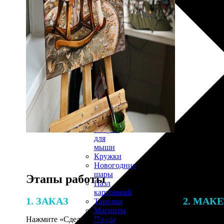
30х40
20х45
30х60
30х90
40х40
40х60
50х70
Пенокартон
Модульные
картины
ФотоПостеры
ФотоПодушки
Фотоcувениры
Значки
Коврик
для
мыши
Кружки
Новогодние
шары
Этапы работы
Пазл
картонный
1. ЗАКАЗ
2. МАК
Тарелки
Магниты
Пазлы
Нажмите «Сделать заказ», выберите
В процессе 