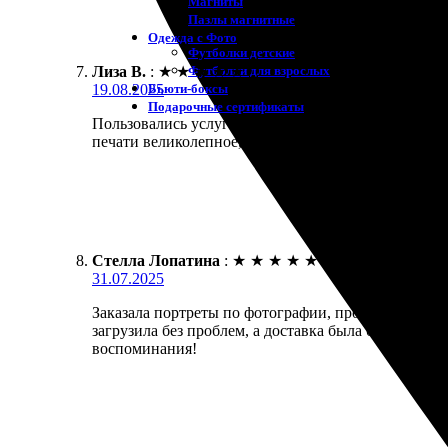
Магниты
Пазлы магнитные
Одежда с Фото
Футболки детские
Футболки для взрослых
Лиза В.
:
★
★
★
★
★
Бьюти-боксы
19.08.2025
Подарочные сертификаты
Пользовались услугами этой компании. Заказали п
печати великолепное, цвета яркие. Доставили в сро
Стелла Лопатина
:
★
★
★
★
★
31.07.2025
Заказала портреты по фотографии, процесс оказа
загрузила без проблем, а доставка была быстрой. 
воспоминания!