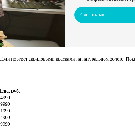
Сделать заказ
ии портрет акриловыми красками на натуральном холсте. Покрое
Цена, руб.
14990
19990
21990
24990
29990