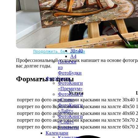
рамке
10х10
10×15
13×18
15×15
15×20
20×20
20×30
Не нашли Ваш город?
Мы доставляем по всему миру
30×30
30×40
Продолжить без города
A4
Профессиональный художник напишет на основе фотограф
Полоски
вас долгие годы.
из
ФотоБудки
Форматы и цены
ФотоКниги
ФотоКниги
«Премиум»
Услуга
ФотоКниги
портрет по фото акриловыми красками на холсте 30х40
«Слим»
ФотоКниги
портрет по фото акриловыми красками на холсте 40х50
«Лайт»
портрет по фото акриловыми красками на холсте 40х60
ФотоКниги
портрет по фото акриловыми красками на холсте 50х70
«Софт»
портрет по фото акриловыми красками на холсте 60х70
Блокноты
Календари
Календари