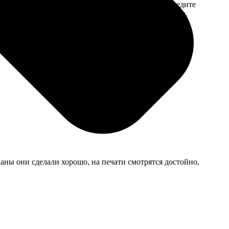
 на email с
заказа. Если у вас есть промокод, введите
вим заказ
его в специальное поле для промокода.
мером для
каны они сделали хорошо, на печати смотрятся достойно,