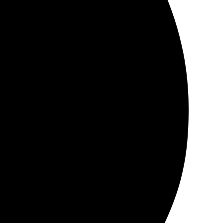
етко, результат превзошел ожидания. Доставка пришла
ейший: загружаешь фото, выбираешь параметры и
е и насыщенные! Цены вполне приемлемые, есть