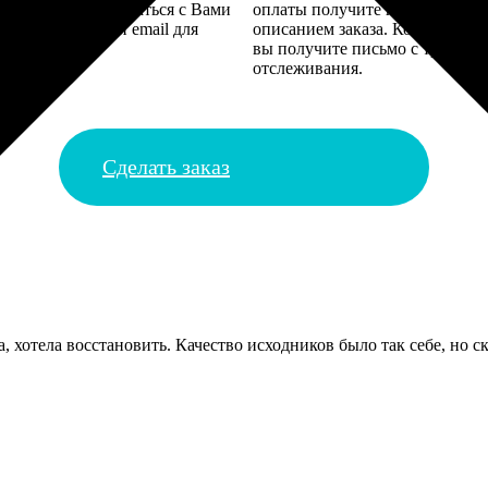
алисты могут связаться с Вами
оплаты получите подтверждение
му телефону или email для
описанием заказа. Когда отпра
я деталей.
вы получите письмо с трек-но
отслеживания.
Сделать заказ
, хотела восстановить. Качество исходников было так себе, но с