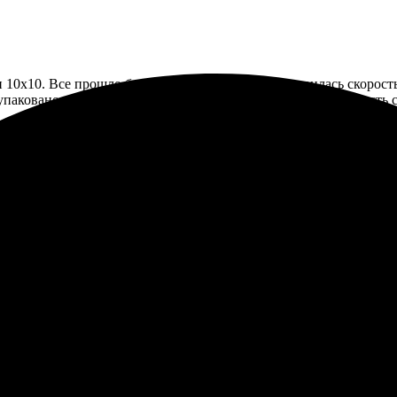
10х10. Все прошло быстро и без проблем. Понравилась скорость 
 упаковано надежно. Приятно удивили цены — хорошо, что есть 
 Получила всё в срок и отлично оформлено. Очень понравилось ка