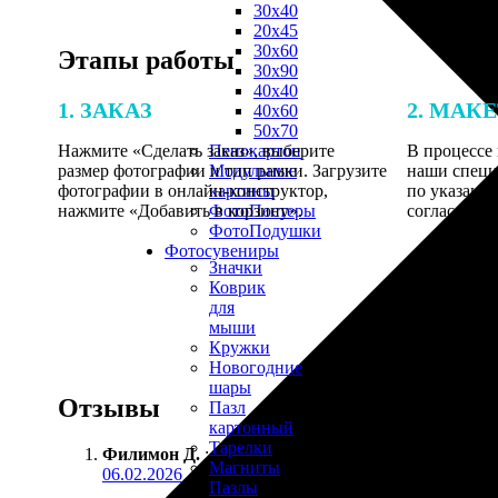
30х40
20х45
30х60
Этапы работы
30х90
40х40
1. ЗАКАЗ
2. МАК
40х60
50х70
Нажмите «Сделать заказ», выберите
В процессе 
Пенокартон
размер фотографии и тип рамки. Загрузите
наши специ
Модульные
фотографии в онлайн-конструктор,
по указанно
картины
нажмите «Добавить в корзину».
согласовани
ФотоПостеры
ФотоПодушки
Фотоcувениры
Значки
Коврик
для
мыши
Кружки
Новогодние
шары
Отзывы
Пазл
картонный
Тарелки
Филимон Д.
:
Магниты
06.02.2026
Пазлы