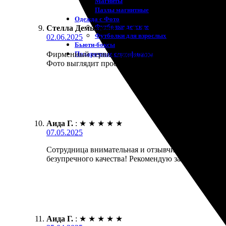
Магниты
Пазлы магнитные
Одежда с Фото
Футболки детские
Стелла Демьянова
:
★
★
★
★
★
Футболки для взрослых
02.06.2025
Бьюти-боксы
Подарочные сертификаты
Фирменный сервис удивил меня своим качеством. З
Фото выглядит просто великолепно! Обязательно з
Аида Г.
:
★
★
★
★
★
07.05.2025
Сотрудница внимательная и отзывчивая. Заказала 
безупречного качества! Рекомендую заказать, не по
Аида Г.
:
★
★
★
★
★