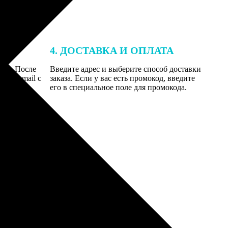
4. ДОСТАВКА И ОПЛАТА
той. После
Введите адрес и выберите способ доставки
 на email с
заказа. Если у вас есть промокод, введите
вим заказ
его в специальное поле для промокода.
мером для