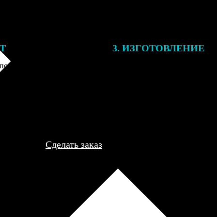
ЕТ
3. ИЗГОТОВЛЕНИЕ
подготовки заказа к печати
Оплатите заказ банковской кар
алисты могут связаться с Вами
оплаты получите подтверждение
му телефону или email для
описанием заказа. Когда отпра
я деталей.
вы получите письмо с трек-но
отслеживания.
Сделать заказ