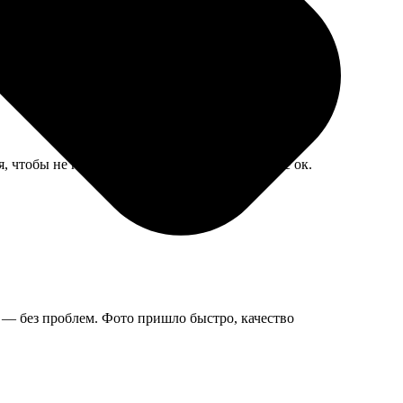
доплатить и взять твёрдый переплёт.
, чтобы не пряталось за ручку. Исполнили, все ок.
 — без проблем. Фото пришло быстро, качество