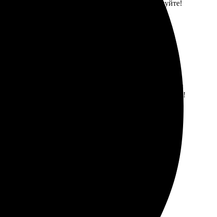
тво приятное, всё аккуратно упаковано. Рекомендуйте!
тивно понятен, легко загрузила фото. Качество печати
тог, рекомендую всем, кто хочет сохранить мгновения!
метры. Доставка в Сочи заняла три дня. Фото вышло