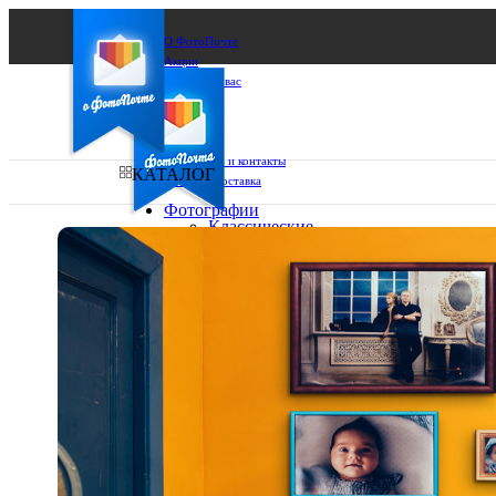
О ФотоПочте
Акции
Сделаем за вас
Бизнесу
FAQ
Франшиза
Поддержка и контакты
КАТАЛОГ
Оплата и доставка
Фотографии
Классические
фото
Ваш город:
10х10
10х15
Ваш регион доставки
13х18
15х15
Выберите из списка:
15х20
20х20
20х30
30х30
30х40
А4
Фото
в