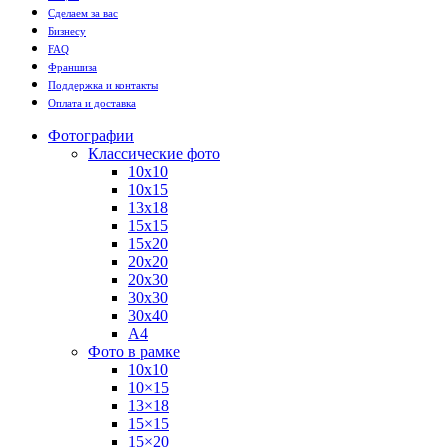
Сделаем за вас
Бизнесу
FAQ
Франшиза
Поддержка и контакты
Оплата и доставка
Фотографии
Классические фото
10х10
10х15
13х18
15х15
15х20
20х20
20х30
30х30
30х40
А4
Фото в рамке
10х10
10×15
13×18
15×15
15×20