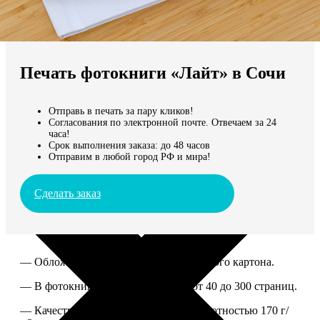
Не нашли Ваш город?
Мы доставляем по всему миру
Печать фотокниги «Лайт» в Сочи
Продолжить без города
Отправь в печать за пару кликов!
Согласования по электронной почте. Отвечаем за 24
часа!
Срок выполнения заказа: до 48 часов
Отправим в любой город РФ и мира!
Сделать заказ
— Обложка из твердого ламинированного картона.
— В фотокниге можно разместить от 40 до 300 страниц.
— Качественная мелованная бумага плотностью 170 г/