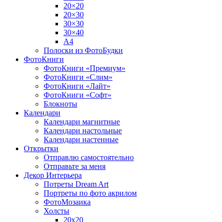
20×20
20×30
30×30
30×40
A4
Полоски из ФотоБудки
ФотоКниги
ФотоКниги «Премиум»
ФотоКниги «Слим»
ФотоКниги «Лайт»
ФотоКниги «Софт»
Блокноты
Календари
Календари магнитные
Календари настольные
Календари настенные
Открытки
Отправлю самостоятельно
Отправьте за меня
Декор Интерьера
Потреты Dream Art
Портреты по фото акрилом
ФотоМозаика
Холсты
20х20