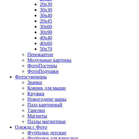
20х30
30х30
30х40
20х45
30х60
30х90
40х40
40х60
50х70
Пенокартон
Модульные картины
ФотоПостеры
ФотоПодушки
Фотоcувениры
Значки
Коврик для мыши
Кружки
Новогодние шары
Пазл картонный
Тарелки
Магниты
Пазлы магнитные
Одежда с Фото
Футболки детские
Футболки для взрослых