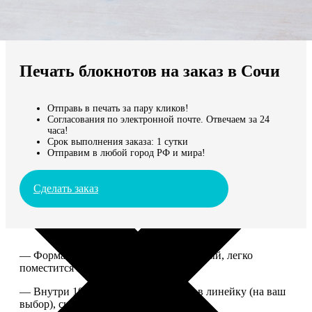
Не нашли Ваш город?
Мы доставляем по всему миру
Печать блокнотов на заказ в Сочи
Продолжить без города
Отправь в печать за пару кликов!
Согласования по электронной почте. Отвечаем за 24
часа!
Срок выполнения заказа: 1 сутки
Отправим в любой город РФ и мира!
Сделать заказ
— Формат 15*20. Компактный и удобный, легко
поместится в сумку или рюкзак.
— Внутри 100 страниц в клетку или в линейку (на ваш
выбор), скрепленных сбоку скобой.