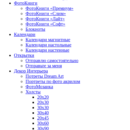
ФотоКниги
ФотоКниги «Премиум»
ФотоКниги «Слим»
ФотоКниги «Лайт»
ФотоКниги «Софт»
Блокноты
Календари
Календари магнитные
Календари настольные
Календари настенные
Открытки
Отправлю самостоятельно
Отправьте за меня
Декор Интерьера
Потреты Dream Art
Портреты по фото акрилом
ФотоМозаика
Холсты
20х20
20х30
30х30
30х40
20х45
30х60
30х90