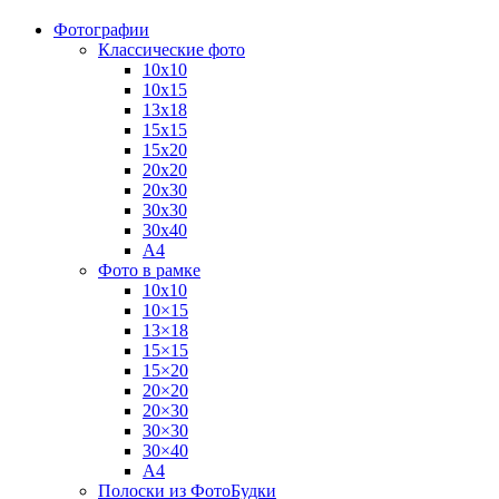
Фотографии
Классические фото
10х10
10х15
13х18
15х15
15х20
20х20
20х30
30х30
30х40
А4
Фото в рамке
10х10
10×15
13×18
15×15
15×20
20×20
20×30
30×30
30×40
A4
Полоски из ФотоБудки