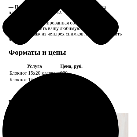
— Приятная на ощупь белая сатиновая бумага
плотностью 150-170 г/м2.
— Плотная ламинированная обложка. На обложке
можно разместить вашу любимую фотографию или
сделать коллаж из четырех снимков, а также добавить
надпись.
Форматы и цены
Услуга
Цена, руб.
Блокнот 15х20 клетка
990
Блокнот 15х20 линейка
990
Примеры работ