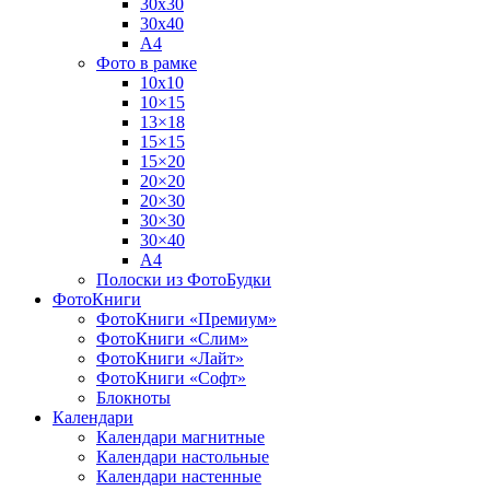
30х30
30х40
А4
Фото в рамке
10х10
10×15
13×18
15×15
15×20
20×20
20×30
30×30
30×40
A4
Полоски из ФотоБудки
ФотоКниги
ФотоКниги «Премиум»
ФотоКниги «Слим»
ФотоКниги «Лайт»
ФотоКниги «Софт»
Блокноты
Календари
Календари магнитные
Календари настольные
Календари настенные