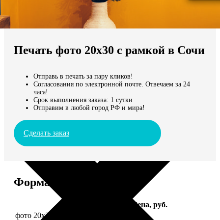
Не нашли Ваш город?
Мы доставляем по всему миру
Печать фото 20х30 с рамкой в Сочи
Продолжить без города
Отправь в печать за пару кликов!
Согласования по электронной почте. Отвечаем за 24
часа!
Срок выполнения заказа: 1 сутки
Отправим в любой город РФ и мира!
Сделать заказ
Форматы и цены
Услуга
Цена, руб.
фото 20х30 в деревянной рамке
990