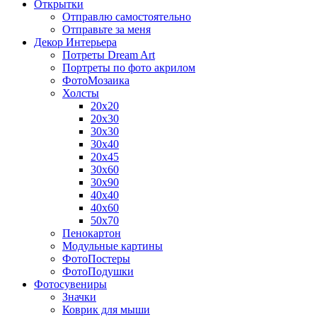
Открытки
Отправлю самостоятельно
Отправьте за меня
Декор Интерьера
Потреты Dream Art
Портреты по фото акрилом
ФотоМозаика
Холсты
20х20
20х30
30х30
30х40
20х45
30х60
30х90
40х40
40х60
50х70
Пенокартон
Модульные картины
ФотоПостеры
ФотоПодушки
Фотоcувениры
Значки
Коврик для мыши