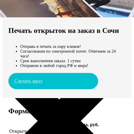
Не нашли Ваш город?
Мы доставляем по всему миру
Печать открыток на заказ в Сочи
Продолжить без города
Отправь в печать за пару кликов!
Согласования по электронной почте. Отвечаем за 24
часа!
Срок выполнения заказа: 1 сутки
Отправим в любой город РФ и мира!
Сделать заказ
Форматы и цены
Услуга
Цена, руб.
Открытка А5 "отправим за Вас"
150