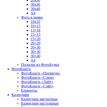
20х30
30х30
30х40
А4
Фото в рамке
10х10
10×15
13×18
15×15
15×20
20×20
20×30
30×30
30×40
A4
Полоски из ФотоБудки
ФотоКниги
ФотоКниги «Премиум»
ФотоКниги «Слим»
ФотоКниги «Лайт»
ФотоКниги «Софт»
Блокноты
Календари
Календари магнитные
Календари настольные