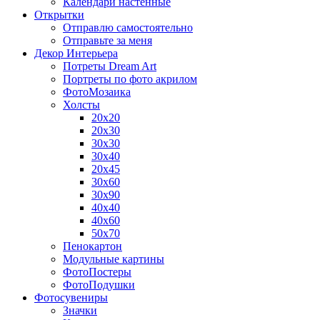
Календари настенные
Открытки
Отправлю самостоятельно
Отправьте за меня
Декор Интерьера
Потреты Dream Art
Портреты по фото акрилом
ФотоМозаика
Холсты
20х20
20х30
30х30
30х40
20х45
30х60
30х90
40х40
40х60
50х70
Пенокартон
Модульные картины
ФотоПостеры
ФотоПодушки
Фотоcувениры
Значки