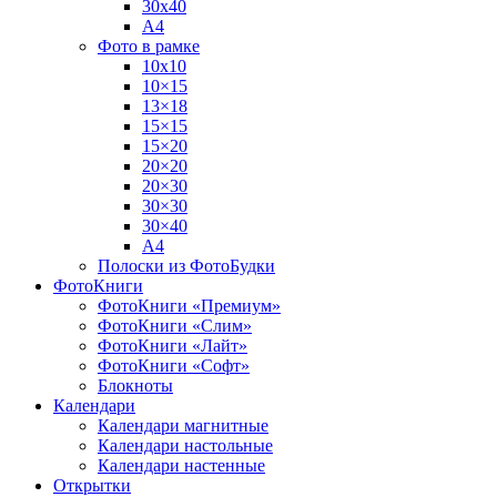
30х40
А4
Фото в рамке
10х10
10×15
13×18
15×15
15×20
20×20
20×30
30×30
30×40
A4
Полоски из ФотоБудки
ФотоКниги
ФотоКниги «Премиум»
ФотоКниги «Слим»
ФотоКниги «Лайт»
ФотоКниги «Софт»
Блокноты
Календари
Календари магнитные
Календари настольные
Календари настенные
Открытки