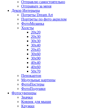
Отправлю самостоятельно
Отправьте за меня
Декор Интерьера
Потреты Dream Art
Портреты по фото акрилом
ФотоМозаика
Холсты
20х20
20х30
30х30
30х40
20х45
30х60
30х90
40х40
40х60
50х70
Пенокартон
Модульные картины
ФотоПостеры
ФотоПодушки
Фотоcувениры
Значки
Коврик для мыши
Кружки