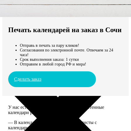
Не нашли Ваш город?
Мы доставляем по всему миру
Печать календарей на заказ в Сочи
Продолжить без города
Отправь в печать за пару кликов!
Согласования по электронной почте. Отвечаем за 24
часа!
Срок выполнения заказа: 1 сутки
Отправим в любой город РФ и мира!
Сделать заказ
У нас есть настольные, магнитные и настенные
календари разных размеров.
— В календаре 13 листов: обложка+листы с
календарной сеткой.