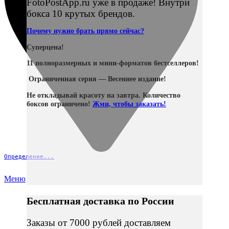
FotoPostApp.ru уже в продаже! Внутри
бокса 10 крутых брендов.
Почему нужно брать прямо сейчас?
Суперцена!
11 полноразмерных и мини-форматов бестселлеров!
Ограниченная серия — Весеннее издание!
Не откладывай красоту на завтра. Количество
боксов ограничено!
Жми, чтобы заказать!
Определение...
Меню
Бесплатная доставка по России
Заказы от 7000 рублей доставляем