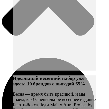
Идеальный весенний набор уже
здесь: 10 брендов с выгодой 65%!
Весна — время быть красивой, и мы
знаем, как! Специальное весеннее издание
Бьюти-бокса Леди Mail x Aura Project by