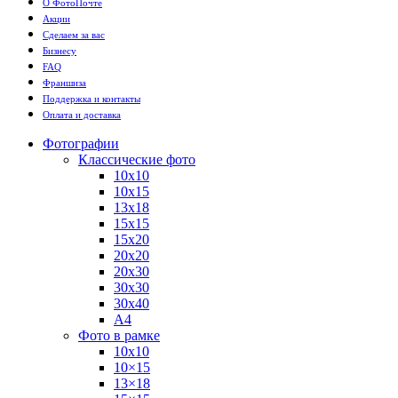
О ФотоПочте
Акции
Сделаем за вас
Бизнесу
FAQ
Франшиза
Поддержка и контакты
Оплата и доставка
Фотографии
Классические фото
10х10
10х15
13х18
15х15
15х20
20х20
20х30
30х30
30х40
А4
Фото в рамке
10х10
10×15
13×18