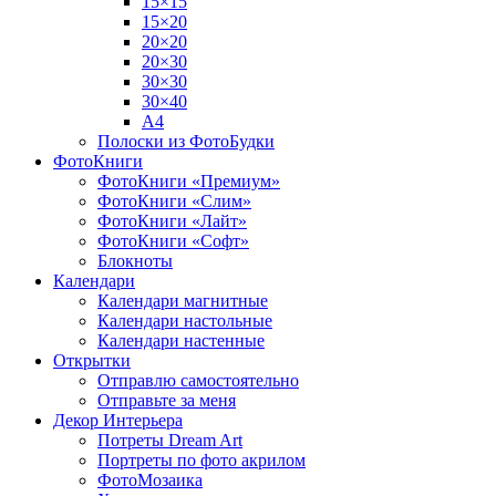
15×15
15×20
20×20
20×30
30×30
30×40
A4
Полоски из ФотоБудки
ФотоКниги
ФотоКниги «Премиум»
ФотоКниги «Слим»
ФотоКниги «Лайт»
ФотоКниги «Софт»
Блокноты
Календари
Календари магнитные
Календари настольные
Календари настенные
Открытки
Отправлю самостоятельно
Отправьте за меня
Декор Интерьера
Потреты Dream Art
Портреты по фото акрилом
ФотоМозаика