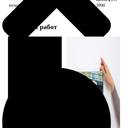
печать фото на холсте 30х90 на подрамнике
3990
Примеры работ