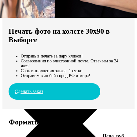
Не нашли Ваш город?
Мы доставляем по всему миру
Печать фото на холсте 30х90 в
Продолжить без города
Выборге
Отправь в печать за пару кликов!
Согласования по электронной почте. Отвечаем за 24
часа!
Срок выполнения заказа: 1 сутки
Отправим в любой город РФ и мира!
Сделать заказ
Форматы и цены
Услуга
Цена, руб.