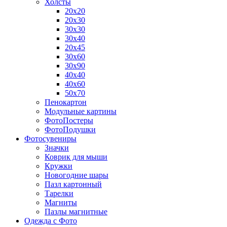
Холсты
20х20
20х30
30х30
30х40
20х45
30х60
30х90
40х40
40х60
50х70
Пенокартон
Модульные картины
ФотоПостеры
ФотоПодушки
Фотоcувениры
Значки
Коврик для мыши
Кружки
Новогодние шары
Пазл картонный
Тарелки
Магниты
Пазлы магнитные
Одежда с Фото