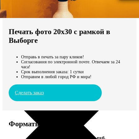
Не нашли Ваш город?
Мы доставляем по всему миру
Печать фото 20х30 с рамкой в
Продолжить без города
Выборге
Отправь в печать за пару кликов!
Согласования по электронной почте. Отвечаем за 24
часа!
Срок выполнения заказа: 1 сутки
Отправим в любой город РФ и мира!
Сделать заказ
Форматы и цены
Услуга
Цена, руб.