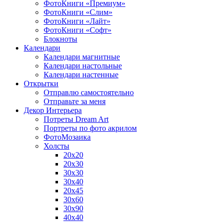
ФотоКниги «Премиум»
ФотоКниги «Слим»
ФотоКниги «Лайт»
ФотоКниги «Софт»
Блокноты
Календари
Календари магнитные
Календари настольные
Календари настенные
Открытки
Отправлю самостоятельно
Отправьте за меня
Декор Интерьера
Потреты Dream Art
Портреты по фото акрилом
ФотоМозаика
Холсты
20х20
20х30
30х30
30х40
20х45
30х60
30х90
40х40