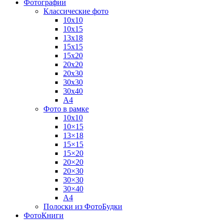
Фотографии
Классические фото
10х10
10х15
13х18
15х15
15х20
20х20
20х30
30х30
30х40
А4
Фото в рамке
10х10
10×15
13×18
15×15
15×20
20×20
20×30
30×30
30×40
A4
Полоски из ФотоБудки
ФотоКниги