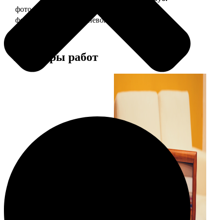
фото 20х30 в деревянной рамке
990
фото 20х30 в алюминиевой рамке
2490
Примеры работ