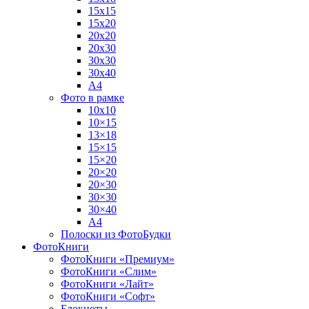
15х15
15х20
20х20
20х30
30х30
30х40
А4
Фото в рамке
10х10
10×15
13×18
15×15
15×20
20×20
20×30
30×30
30×40
A4
Полоски из ФотоБудки
ФотоКниги
ФотоКниги «Премиум»
ФотоКниги «Слим»
ФотоКниги «Лайт»
ФотоКниги «Софт»
Блокноты