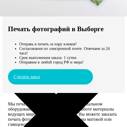
Не нашли Ваш город?
Мы доставляем по всему миру
Печать фотографий в Выборге
Продолжить без города
Отправь в печать за пару кликов!
Согласования по электронной почте. Отвечаем за 24
часа!
Срок выполнения заказа: 1 сутки
Отправим в любой город РФ и мира!
Сделать заказ
Мы печатаем фотографии на профессиональном
оборудовании Noritsu, используем в работе материалы
ведущих мировых производителей. Вы можете заказать
печать фотографий разных форматов на матовой или
глянцевой фотобумаге.