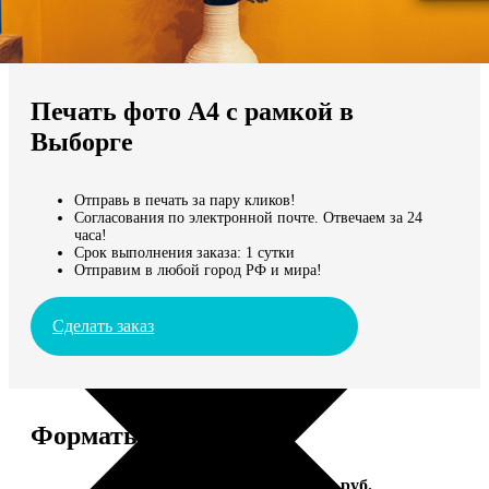
Не нашли Ваш город?
Мы доставляем по всему миру
Печать фото А4 с рамкой в
Продолжить без города
Выборге
Отправь в печать за пару кликов!
Согласования по электронной почте. Отвечаем за 24
часа!
Срок выполнения заказа: 1 сутки
Отправим в любой город РФ и мира!
Сделать заказ
Форматы и цены
Услуга
Цена, руб.