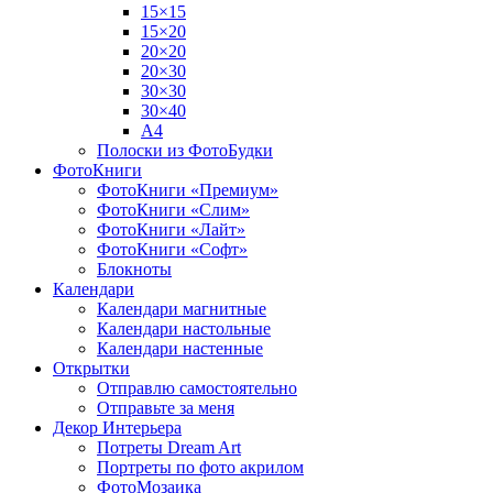
15×15
15×20
20×20
20×30
30×30
30×40
A4
Полоски из ФотоБудки
ФотоКниги
ФотоКниги «Премиум»
ФотоКниги «Слим»
ФотоКниги «Лайт»
ФотоКниги «Софт»
Блокноты
Календари
Календари магнитные
Календари настольные
Календари настенные
Открытки
Отправлю самостоятельно
Отправьте за меня
Декор Интерьера
Потреты Dream Art
Портреты по фото акрилом
ФотоМозаика