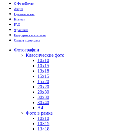
О ФотоПочте
Акции
Сделаем за вас
Бизнесу
FAQ
Франшиза
Поддержка и контакты
Оплата и доставка
Фотографии
Классические фото
10х10
10х15
13х18
15х15
15х20
20х20
20х30
30х30
30х40
А4
Фото в рамке
10х10
10×15
13×18