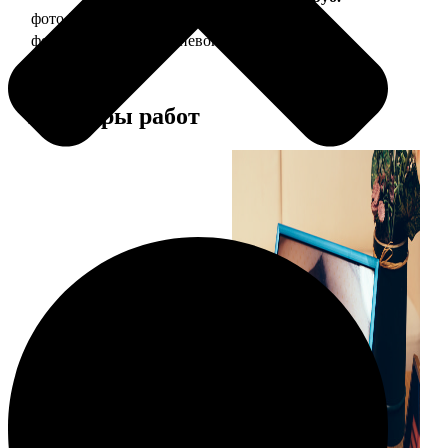
фото 20х30 в деревянной рамке
990
фото 20х30 в алюминиевой рамке
2490
Примеры работ