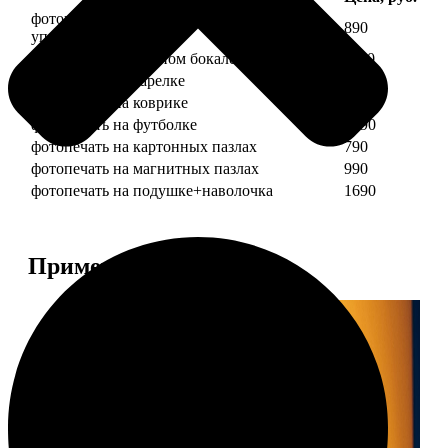
фотопечать на кружке + подарочная
890
упаковка
фотопечать на пивном бокале
1190
фотопечать на тарелке
1190
фотопечать на коврике
690
фотопечать на футболке
1490
фотопечать на картонных пазлах
790
фотопечать на магнитных пазлах
990
фотопечать на подушке+наволочка
1690
Примеры работ