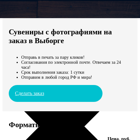
Не нашли Ваш город?
Мы доставляем по всему миру
Сувениры с фотографиями на
Продолжить без города
заказ в Выборге
Отправь в печать за пару кликов!
Согласования по электронной почте. Отвечаем за 24
часа!
Срок выполнения заказа: 1 сутки
Отправим в любой город РФ и мира!
Сделать заказ
Форматы и цены
Услуга
Цена, руб.