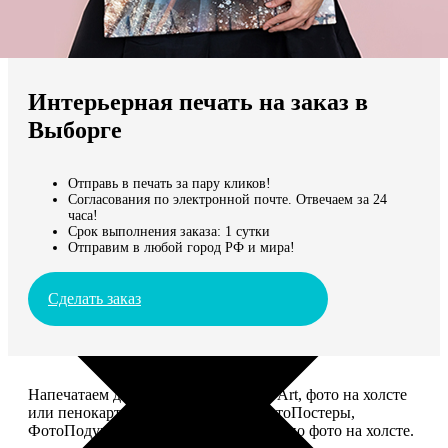
Не нашли Ваш город?
Мы доставляем по всему миру
Интерьерная печать на заказ в
Продолжить без города
Выборге
Отправь в печать за пару кликов!
Согласования по электронной почте. Отвечаем за 24
часа!
Срок выполнения заказа: 1 сутки
Отправим в любой город РФ и мира!
Сделать заказ
Напечатаем для вас картины Dream-Art, фото на холсте
или пенокартоне, ФотоМозаику, ФотоПостеры,
ФотоПодушки или напишем портрет по фото на холсте.