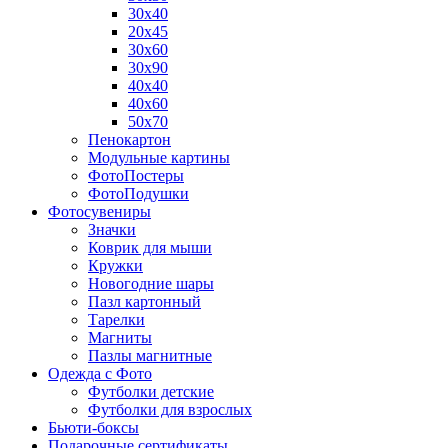
30х40
20х45
30х60
30х90
40х40
40х60
50х70
Пенокартон
Модульные картины
ФотоПостеры
ФотоПодушки
Фотоcувениры
Значки
Коврик для мыши
Кружки
Новогодние шары
Пазл картонный
Тарелки
Магниты
Пазлы магнитные
Одежда с Фото
Футболки детские
Футболки для взрослых
Бьюти-боксы
Подарочные сертификаты