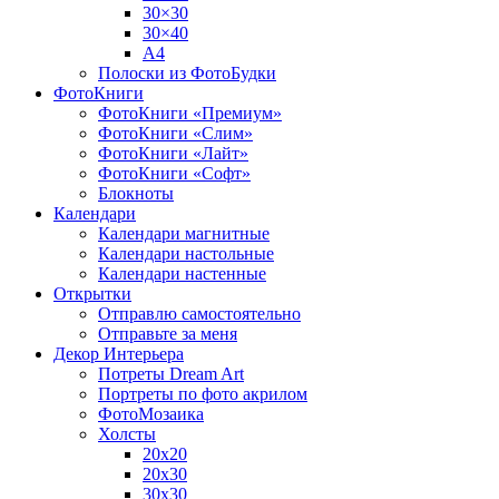
30×30
30×40
A4
Полоски из ФотоБудки
ФотоКниги
ФотоКниги «Премиум»
ФотоКниги «Слим»
ФотоКниги «Лайт»
ФотоКниги «Софт»
Блокноты
Календари
Календари магнитные
Календари настольные
Календари настенные
Открытки
Отправлю самостоятельно
Отправьте за меня
Декор Интерьера
Потреты Dream Art
Портреты по фото акрилом
ФотоМозаика
Холсты
20х20
20х30
30х30