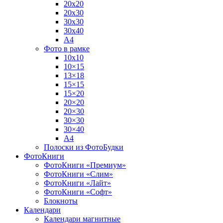
20х20
20х30
30х30
30х40
А4
Фото в рамке
10х10
10×15
13×18
15×15
15×20
20×20
20×30
30×30
30×40
A4
Полоски из ФотоБудки
ФотоКниги
ФотоКниги «Премиум»
ФотоКниги «Слим»
ФотоКниги «Лайт»
ФотоКниги «Софт»
Блокноты
Календари
Календари магнитные