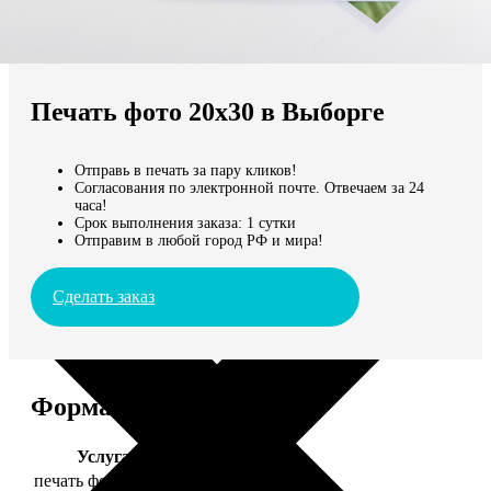
Не нашли Ваш город?
Мы доставляем по всему миру
Печать фото 20х30 в Выборге
Продолжить без города
Отправь в печать за пару кликов!
Согласования по электронной почте. Отвечаем за 24
часа!
Срок выполнения заказа: 1 сутки
Отправим в любой город РФ и мира!
Сделать заказ
Форматы и цены
Услуга
Цена, руб.
печать фото 20х30
129