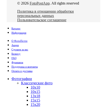
© 2026
FotoPostApp
. All rights reserved
Политика в отношении обработки
персональных данных
Пользовательское соглашение
Каталог
Информация
О ФотоПочте
Акции
Сделаем за вас
Бизнесу
FAQ
Франшиза
Поддержка и контакты
Оплата и доставка
Фотографии
Классические фото
10х10
10х15
13х18
15х15
15х20