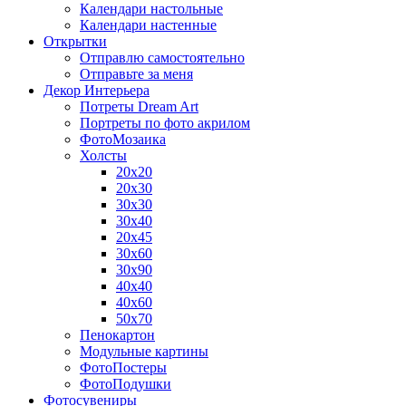
Календари настольные
Календари настенные
Открытки
Отправлю самостоятельно
Отправьте за меня
Декор Интерьера
Потреты Dream Art
Портреты по фото акрилом
ФотоМозаика
Холсты
20х20
20х30
30х30
30х40
20х45
30х60
30х90
40х40
40х60
50х70
Пенокартон
Модульные картины
ФотоПостеры
ФотоПодушки
Фотоcувениры