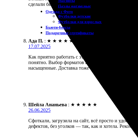
Магниты
сделали быстро. Фотографии пришли отличного ка
Пазлы магнитные
Одежда с Фото
Футболки детские
Футболки для взрослых
Бьюти-боксы
Подарочные сертификаты
Ада П.
:
★
★
★
★
★
17.07.2025
Как приятно работать с этой компанией! Заказала 
понятно. Выбор форматов и размеров порадовал. Сд
насыщенные. Доставка тоже оказалась быстрой. Ре
Шейла Ананьева
:
★
★
★
★
★
26.06.2025
Сфоткали, загрузила на сайт, всё просто и удобно
дефектов, без уголков — так, как и хотела. Рекоме