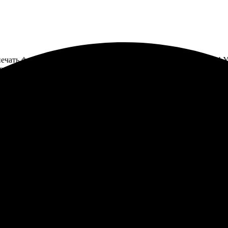
печать фотографий без рамки, и результат превзошел ожидания! 
ок! Качество на высоте, цвета яркие, как на экране. Возьму еще
ост — выбрала фотографии, загрузила, выбрала размер. Все сдела
аккуратно. Никаких проблем, все четко. Рекомендую попробоват