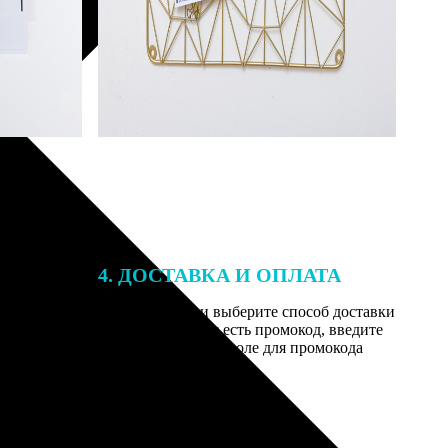
4. ДОСТАВКА И ОПЛАТА
той. После
Введите адрес и выберите способ доставки
 на email с
заказа. Если у вас есть промокод, введите
вим заказ
его в специальное поле для промокода
мером для