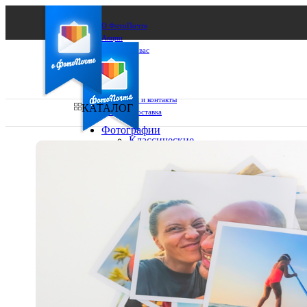
О ФотоПочте
Акции
Сделаем за вас
Бизнесу
FAQ
Франшиза
Поддержка и контакты
КАТАЛОГ
Оплата и доставка
Фотографии
Классические
фото
Ваш город:
10х10
10х15
Ваш регион доставки
13х18
15х15
Выберите из списка:
15х20
20х20
20х30
30х30
30х40
А4
Фото
в