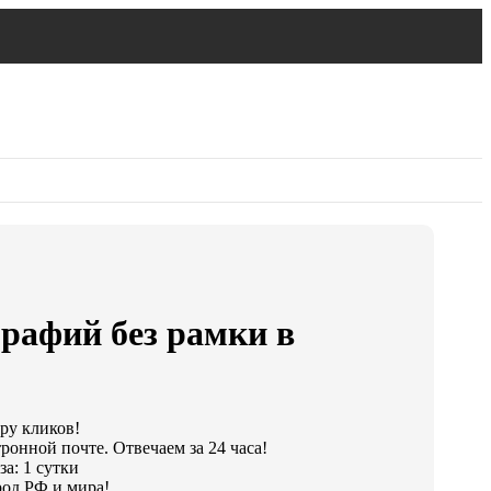
рафий без рамки в
ару кликов!
ронной почте. Отвечаем за 24 часа!
а: 1 сутки
од РФ и мира!