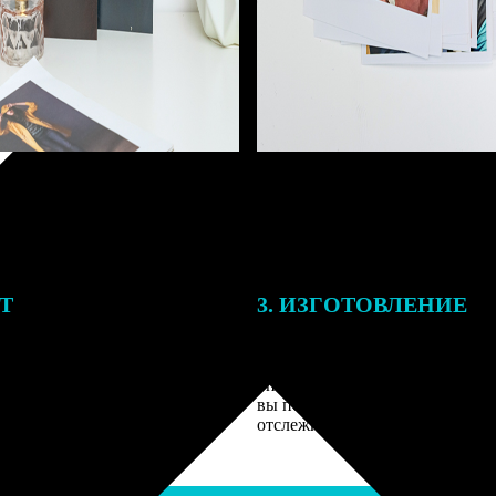
ЕТ
3. ИЗГОТОВЛЕНИЕ
подготовки заказа к печати
Оплатите заказ банковской кар
алисты могут связаться с Вами
оплаты получите подтверждение
му телефону или email для
описанием заказа. Когда отпра
я деталей.
вы получите письмо с трек-но
отслеживания.