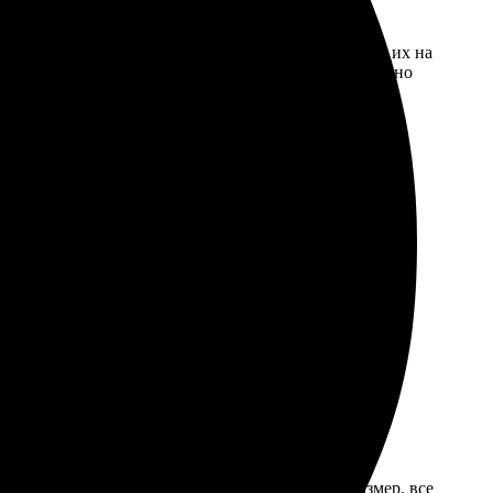
ина. Процесс заказа прост: выбрал фото, загрузил их на
ло: яркие цвета и четкость изображения. Определенно
ла заказ. Оперативная доставка в Выборг порадовала.
той процесс загрузки. Подсказали подходящий размер, все