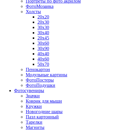
Портреты по фото акрилом
ФотоМозаика
Холсты
20х20
20х30
30х30
30х40
20х45
30х60
30х90
40х40
40х60
50х70
Пенокартон
Модульные картины
ФотоПостеры
ФотоПодушки
Фотоcувениры
Значки
Коврик для мыши
Кружки
Новогодние шары
Пазл картонный
Тарелки
Магниты