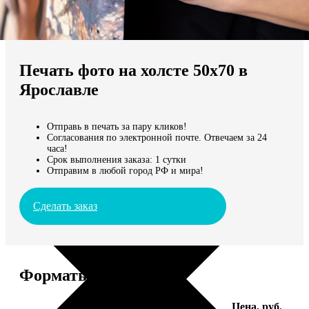
Не нашли Ваш город?
Мы доставляем по всему миру
Печать фото на холсте 50х70 в
Продолжить без города
Ярославле
Отправь в печать за пару кликов!
Согласования по электронной почте. Отвечаем за 24
часа!
Срок выполнения заказа: 1 сутки
Отправим в любой город РФ и мира!
Сделать заказ
Форматы и цены
Услуга
Цена, руб.