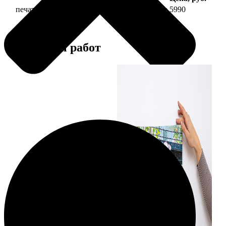
печать фото на холсте 50х70 на подрамнике
5990
Примеры работ