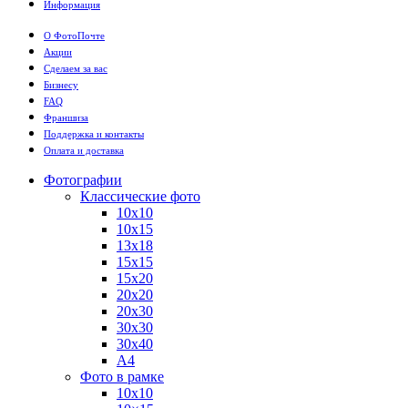
Информация
О ФотоПочте
Акции
Сделаем за вас
Бизнесу
FAQ
Франшиза
Поддержка и контакты
Оплата и доставка
Фотографии
Классические фото
10х10
10х15
13х18
15х15
15х20
20х20
20х30
30х30
30х40
А4
Фото в рамке
10х10