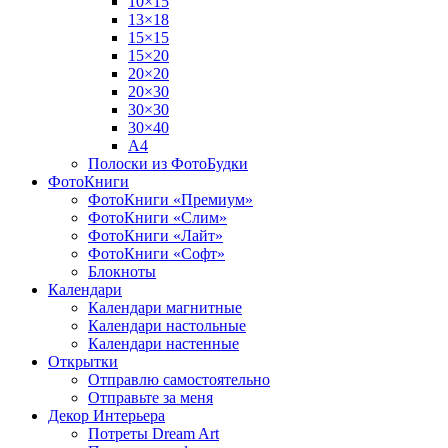
10×15
13×18
15×15
15×20
20×20
20×30
30×30
30×40
A4
Полоски из ФотоБудки
ФотоКниги
ФотоКниги «Премиум»
ФотоКниги «Слим»
ФотоКниги «Лайт»
ФотоКниги «Софт»
Блокноты
Календари
Календари магнитные
Календари настольные
Календари настенные
Открытки
Отправлю самостоятельно
Отправьте за меня
Декор Интерьера
Потреты Dream Art