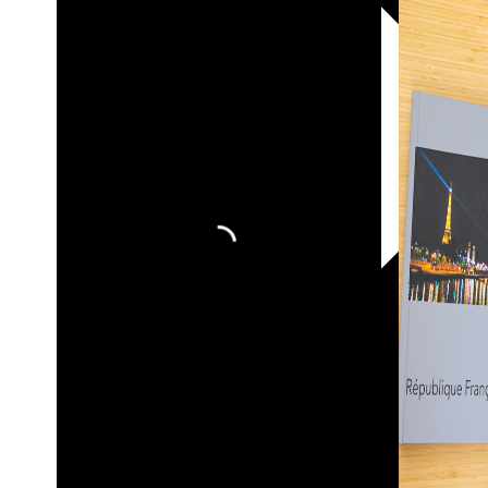
30х40
20х45
30х60
30х90
40х40
40х60
50х70
Пенокартон
Модульные
картины
ФотоПостеры
ФотоПодушки
Фотоcувениры
Значки
Коврик
для
мыши
Кружки
Новогодние
шары
Пазл
картонный
Тарелки
Магниты
Пазлы