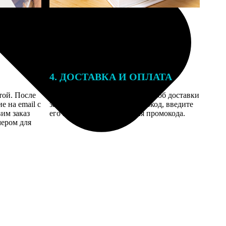
4. ДОСТАВКА И ОПЛАТА
той. После
Введите адрес и выберите способ доставки
 на email с
заказа. Если у вас есть промокод, введите
вим заказ
его в специальное поле для промокода.
мером для