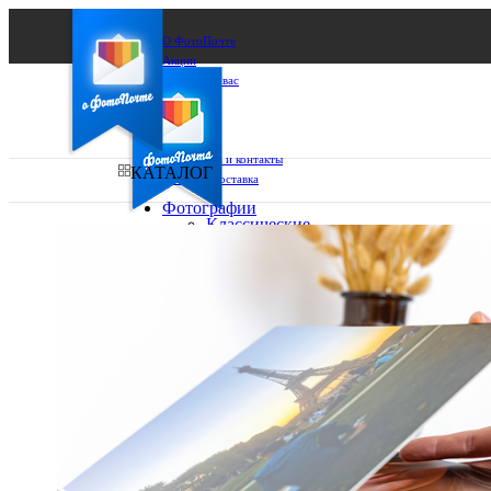
О ФотоПочте
Акции
Сделаем за вас
Бизнесу
FAQ
Франшиза
Поддержка и контакты
КАТАЛОГ
Оплата и доставка
Фотографии
Классические
фото
Ваш город:
10х10
10х15
Ваш регион доставки
13х18
15х15
Выберите из списка:
15х20
20х20
20х30
30х30
30х40
А4
Фото
в