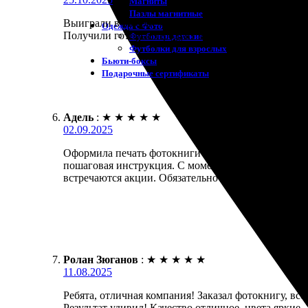
Магниты
Пазлы магнитные
Выиграли в выборе компании для печати. Создали 
Одежда с Фото
Получили готовый продукт в срок и без проблем.
Футболки детские
Футболки для взрослых
Бьюти-боксы
Подарочные сертификаты
Адель
:
★
★
★
★
★
02.09.2025
Оформила печать фотокниги «Премиум». Очень удоб
пошаговая инструкция. С момента оформления до д
встречаются акции. Обязательно закажу снова. Ре
Ролан Зюганов
:
★
★
★
★
★
11.08.2025
Ребята, отличная компания! Заказал фотокнигу, всё
Результат удивил! Качество отличное, цвета яркие.