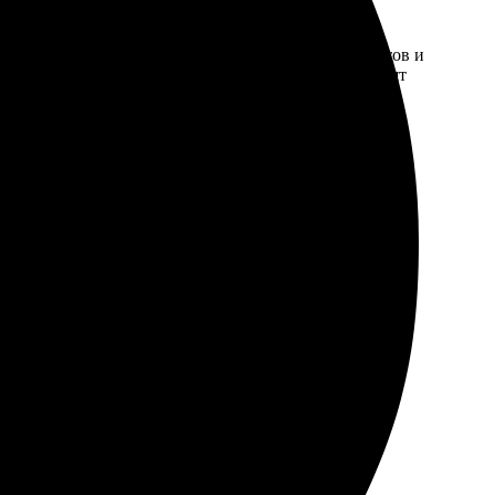
 Макет собрал без лишних проблем, а выбор форматов и
маги и печати просто отменное, фотографии выглядят
комым.
йс сайта. Быстро подтвердили заказ и обозначили
ивила, книга была в идеальном состоянии.