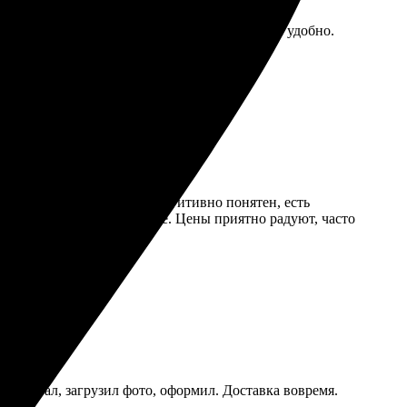
м уровне. Все этапы заказа прошли быстро и удобно.
текст. Процесс заказа интуитивно понятен, есть
ечати просто великолепное. Цены приятно радуют, часто
й: выбрал, загрузил фото, оформил. Доставка вовремя.