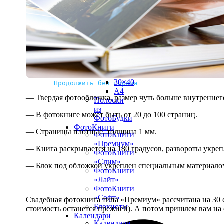
рамке
10х10
10×15
13×18
15×15
15×20
20×20
20×30
Не нашли Ваш город?
Мы доставляем по всему миру
30×30
30×40
Продолжить без города
A4
— Твердая фотообложка, размер чуть больше внутреннег
Полоски
из
— В фотокниге может быть от 20 до 100 страниц.
ФотоБудки
ФотоКниги
— Страницы плотные, толщина 1 мм.
ФотоКниги
«Премиум»
— Книга раскрывается на 180 градусов, развороты укре
ФотоКниги
«Слим»
— Блок под обложкой укреплен специальным материалом
ФотоКниги
«Лайт»
ФотоКниги
«Софт»
Свадебная фотокнига типа «Премиум» рассчитана на 30 с
Блокноты
стоимость останется прежней). А потом пришлем вам на 
Календари
Календари